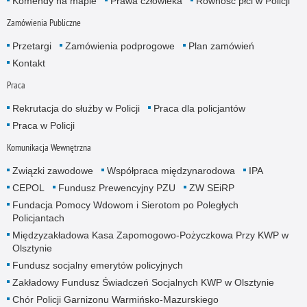
Komendy na mapie
Prawa człowieka
Równość płci w Policji
Zamówienia Publiczne
Przetargi
Zamówienia podprogowe
Plan zamówień
Kontakt
Praca
Rekrutacja do służby w Policji
Praca dla policjantów
Praca w Policji
Komunikacja Wewnętrzna
Związki zawodowe
Współpraca międzynarodowa
IPA
CEPOL
Fundusz Prewencyjny PZU
ZW SEiRP
Fundacja Pomocy Wdowom i Sierotom po Poległych
Policjantach
Międzyzakładowa Kasa Zapomogowo-Pożyczkowa Przy KWP w
Olsztynie
Fundusz socjalny emerytów policyjnych
Zakładowy Fundusz Świadczeń Socjalnych KWP w Olsztynie
Chór Policji Garnizonu Warmińsko-Mazurskiego