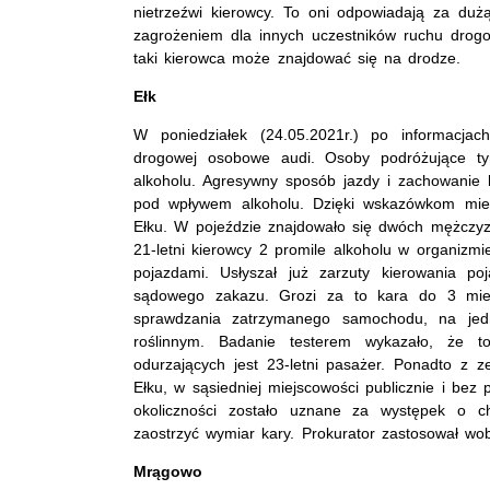
nietrzeźwi kierowcy. To oni odpowiadają za du
zagrożeniem dla innych uczestników ruchu drogo
taki kierowca może znajdować się na drodze.
Ełk
W poniedziałek (24.05.2021r.) po informacjac
drogowej osobowe audi. Osoby podróżujące ty
alkoholu. Agresywny sposób jazdy i zachowanie 
pod wpływem alkoholu. Dzięki wskazówkom mies
Ełku. W pojeździe znajdowało się dwóch mężczyzn
21-letni kierowcy 2 promile alkoholu w organiz
pojazdami. Usłyszał już zarzuty kierowania p
sądowego zakazu. Grozi za to kara do 3 miesi
sprawdzania zatrzymanego samochodu, na jedny
roślinnym. Badanie testerem wykazało, że to 
odurzających jest 23-letni pasażer. Ponadto z z
Ełku, w sąsiedniej miejscowości publicznie i bez
okoliczności zostało uznane za występek o c
zaostrzyć wymiar kary. Prokurator zastosował wob
Mrągowo