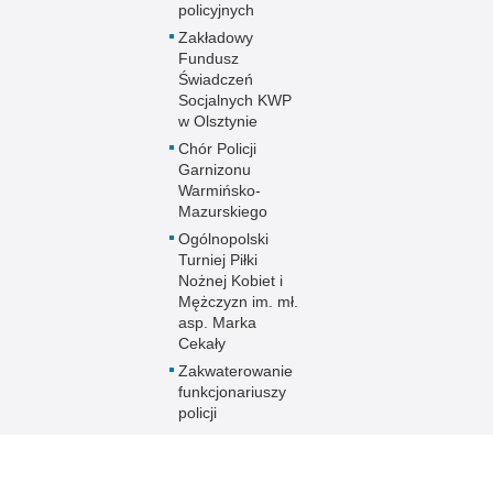
policyjnych
Zakładowy
Fundusz
Świadczeń
Socjalnych KWP
w Olsztynie
Chór Policji
Garnizonu
Warmińsko-
Mazurskiego
Ogólnopolski
Turniej Piłki
Nożnej Kobiet i
Mężczyzn im. mł.
asp. Marka
Cekały
Zakwaterowanie
funkcjonariuszy
policji
Sport
Uzyskaj status
weterana