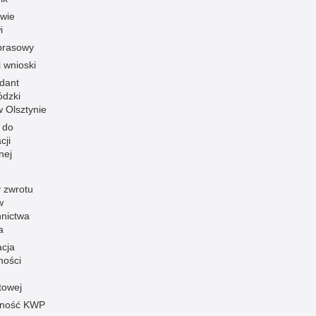
owie
i
prasowy
i wnioski
dant
dzki
 w Olsztynie
 do
cji
nej
 zwrotu
w
nnictwa
a
acja
ności
towej
pność KWP