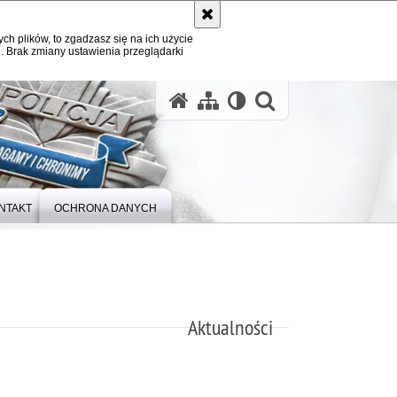
ych plików, to zgadzasz się na ich użycie
. Brak zmiany ustawienia przeglądarki
otwórz wysz
NTAKT
OCHRONA DANYCH
Aktualności