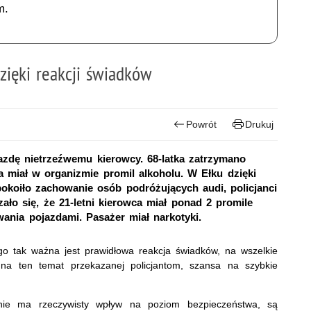
m.
zięki reakcji świadków
Powrót
Drukuj
jazdę nietrzeźwemu kierowcy. 68-latka zatrzymano
 miał w organizmie promil alkoholu. W Ełku dzięki
okoiło zachowanie osób podróżujących audi, policjanci
ało się, że 21-letni kierowca miał ponad 2 promile
ania pojazdami. Pasażer miał narkotyki.
o tak ważna jest prawidłowa reakcja świadków, na wszelkie
 na ten temat przekazanej policjantom, szansa na szybkie
anie ma rzeczywisty wpływ na poziom bezpieczeństwa, są