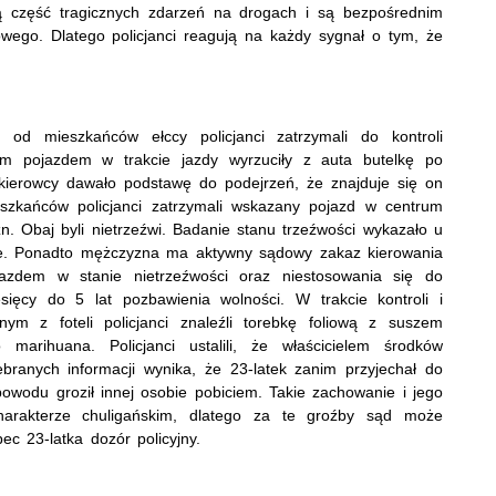
żą część tragicznych zdarzeń na drogach i są bezpośrednim
wego. Dlatego policjanci reagują na każdy sygnał o tym, że
h od mieszkańców ełccy policjanci zatrzymali do kontroli
m pojazdem w trakcie jazdy wyrzuciły z auta butelkę po
kierowcy dawało podstawę do podejrzeń, że znajduje się on
zkańców policjanci zatrzymali wskazany pojazd w centrum
. Obaj byli nietrzeźwi. Badanie stanu trzeźwości wykazało u
mie. Ponadto mężczyzna ma aktywny sądowy zakaz kierowania
ojazdem w stanie nietrzeźwości oraz niestosowania się do
ęcy do 5 lat pozbawienia wolności. W trakcie kontroli i
m z foteli policjanci znaleźli torebkę foliową z suszem
marihuana. Policjanci ustalili, że właścicielem środków
ebranych informacji wynika, że 23-latek zanim przyjechał do
 powodu groził innej osobie pobiciem. Takie zachowanie i jego
harakterze chuligańskim, dlatego za te groźby sąd może
ec 23-latka dozór policyjny.