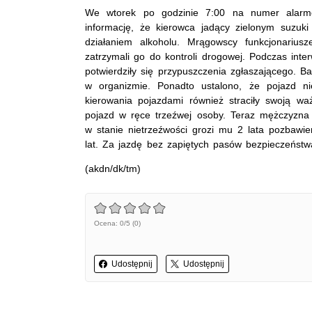
We wtorek po godzinie 7:00 na numer alarmo
informację, że kierowca jadący zielonym suzu
działaniem alkoholu. Mrągowscy funkcjonariusz
zatrzymali go do kontroli drogowej. Podczas inter
potwierdziły się przypuszczenia zgłaszającego. B
w organizmie. Ponadto ustalono, że pojazd n
kierowania pojazdami również straciły swoją waż
pojazd w ręce trzeźwej osoby. Teraz mężczyzn
w stanie nietrzeźwości grozi mu 2 lata pozbawi
lat. Za jazdę bez zapiętych pasów bezpieczeńst
(akdn/dk/tm)
Ocena: 0/5 (0)
Udostępnij
Udostępnij