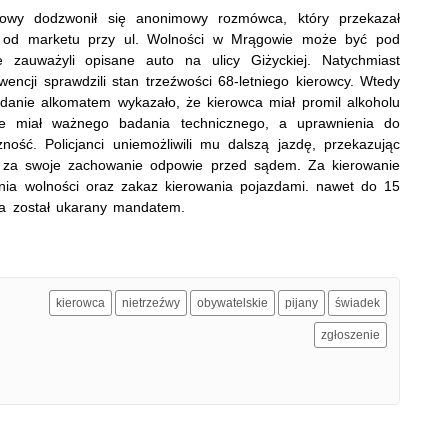
wy dodzwonił się anonimowy rozmówca, który przekazał
ki od marketu przy ul. Wolności w Mrągowie może być pod
e zauważyli opisane auto na ulicy Giżyckiej. Natychmiast
wencji sprawdzili stan trzeźwości 68-letniego kierowcy. Wtedy
adanie alkomatem wykazało, że kierowca miał promil alkoholu
ie miał ważnego badania technicznego, a uprawnienia do
ność. Policjanci uniemożliwili mu dalszą jazdę, przekazując
a za swoje zachowanie odpowie przed sądem. Za kierowanie
enia wolności oraz zakaz kierowania pojazdami. nawet do 15
wa został ukarany mandatem.
kierowca
nietrzeźwy
obywatelskie
pijany
świadek
zgłoszenie