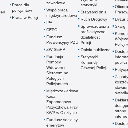
zawodowe
e
Praca dla
statystyki
Oficer
Współpraca
policjantów
ień
Statystyki dnia
Prasow
międzynarodowa
Praca w Policji
Ruch Drogowy
Dyżur 
IPA
Sprawozdania z
Skargi 
CEPOL
profilaktycznej
Komen
Fundusz
działalności
Wojewó
Prewencyjny PZU
Policji
Policji
ZW SEiRP
Opinia publiczna
Dostęp
Fundacja
Statystyki
informa
Pomocy
Komendy
publicz
Wdowom i
Głównej Policji
Petycje
Sierotom po
Zasady
Poległych
kosztó
Policjantach
stawie
Międzyzakładowa
świadk
Kasa
Deklar
Zapomogowo-
dostęp
Pożyczkowa Przy
strony
KWP w Olsztynie
interne
Fundusz socjalny
Dostę
emerytów