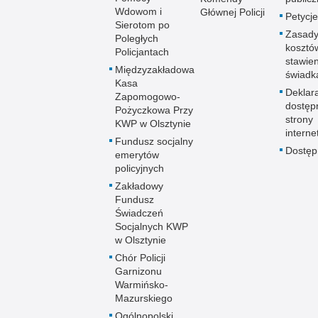
Wdowom i
Głównej Policji
Petycje
Sierotom po
Zasady
Poległych
kosztó
Policjantach
stawie
Międzyzakładowa
świadk
Kasa
Deklar
Zapomogowo-
dostęp
Pożyczkowa Przy
strony
KWP w Olsztynie
interne
Fundusz socjalny
Dostę
emerytów
policyjnych
Zakładowy
Fundusz
Świadczeń
Socjalnych KWP
w Olsztynie
Chór Policji
Garnizonu
Warmińsko-
Mazurskiego
Ogólnopolski