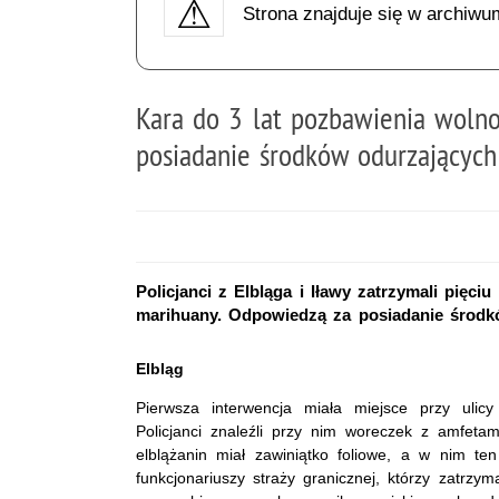
Strona znajduje się w archiwu
Kara do 3 lat pozbawienia wolno
posiadanie środków odurzających
Policjanci z Elbląga i Iławy zatrzymali pięc
marihuany. Odpowiedzą za posiadanie środk
Elbląg
Pierwsza interwencja miała miejsce przy ulic
Policjanci znaleźli przy nim woreczek z amfetami
elblążanin miał zawiniątko foliowe, a w nim te
funkcjonariuszy straży granicznej, którzy zatrzy