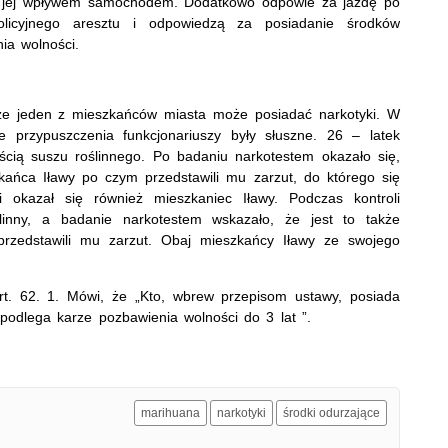
od jej wpływem samochodem. Dodatkowo odpowie za jazdę po
policyjnego aresztu i odpowiedzą za posiadanie środków
ia wolności.
i, że jeden z mieszkańców miasta może posiadać narkotyki. W
e przypuszczenia funkcjonariuszy były słuszne. 26 – latek
ością suszu roślinnego. Po badaniu narkotestem okazało się,
zkańca Iławy po czym przedstawili mu zarzut, do którego się
 okazał się również mieszkaniec Iławy. Podczas kontroli
ślinny, a badanie narkotestem wskazało, że jest to także
przedstawili mu zarzut. Obaj mieszkańcy Iławy ze swojego
rt. 62. 1. Mówi, że „Kto, wbrew przepisom ustawy, posiada
podlega karze pozbawienia wolności do 3 lat ”.
marihuana
narkotyki
środki odurzające