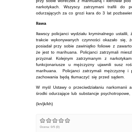
przy sobie woreczek z marihuaną i kierował p
narkotykach. Wszyscy zatrzymani trafili do 
odurzających za co grozi kara do 3 lat pozbawien
Iława
Iławscy policjanci wydziału kryminalnego ustalil
trakcie wykonywanych czynności okazało się, ż
posiadał przy sobie zawiniątko foliowe z zawart
że jest to marihuana. Policjanci zatrzymali mies
przyznał. Kolejnym zatrzymanym z narkotykami
funkcjonariusze u mężczyzny ujawnili susz ro
marihuana. Policjanci zatrzymali mężczyznę i 
zachowania będą tłumaczyć się przed sądem.
W myśl Ustawy o przeciwdziałaniu narkomanii a
środki odurzające lub substancje psychotropowe, 
(kn/jk/kh)
Ocena: 0/5 (0)