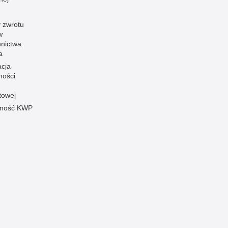
 zwrotu
w
nnictwa
a
acja
ności
towej
pność KWP