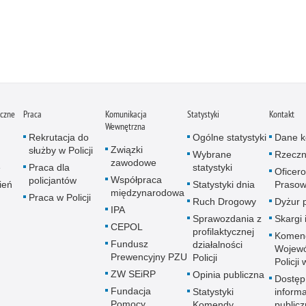
iczne
Praca
Komunikacja
Statystyki
Kontakt
Wewnętrzna
Rekrutacja do
Ogólne statystyki
Dane k
Związki
służby w Policji
Wybrane
Rzeczn
zawodowe
e
Praca dla
statystyki
Oficer
Współpraca
policjantów
ień
Statystyki dnia
Prasow
międzynarodowa
Praca w Policji
Ruch Drogowy
Dyżur 
IPA
Sprawozdania z
Skargi 
CEPOL
profilaktycznej
Komen
Fundusz
działalności
Wojewó
Prewencyjny PZU
Policji
Policji
ZW SEiRP
Opinia publiczna
Dostęp
Fundacja
Statystyki
informa
Pomocy
Komendy
publicz