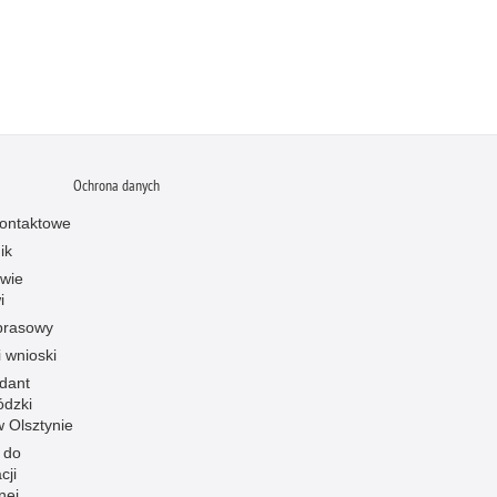
Ochrona danych
ontaktowe
ik
owie
i
prasowy
i wnioski
dant
dzki
 w Olsztynie
 do
cji
nej