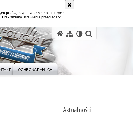
ych plików, to zgadzasz się na ich użycie
. Brak zmiany ustawienia przeglądarki
otwórz wysz
NTAKT
OCHRONA DANYCH
Aktualności