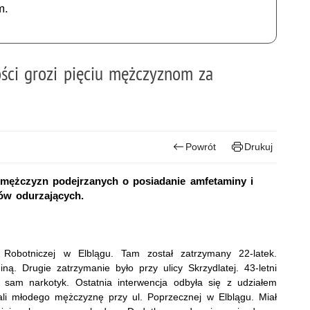
m.
ści grozi pięciu mężczyznom za
Powrót
Drukuj
iu mężczyzn podejrzanych o posiadanie amfetaminy i
ów odurzających.
y Robotniczej w Elblągu. Tam został zatrzymany 22-latek.
ną. Drugie zatrzymanie było przy ulicy Skrzydlatej. 43-letni
n sam narkotyk. Ostatnia interwencja odbyła się z udziałem
mali młodego mężczyznę przy ul. Poprzecznej w Elblągu. Miał