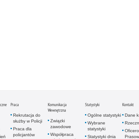
iczne
Praca
Komunikacja
Statystyki
Kontakt
Wewnętrzna
Rekrutacja do
Ogólne statystyki
Dane k
Związki
służby w Policji
Wybrane
Rzeczn
zawodowe
e
Praca dla
statystyki
Oficer
Współpraca
policjantów
ień
Statystyki dnia
Prasow