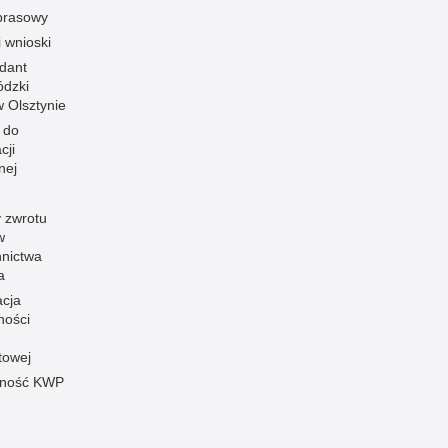
prasowy
i wnioski
dant
dzki
 w Olsztynie
 do
cji
nej
 zwrotu
w
nnictwa
a
acja
ności
towej
pność KWP