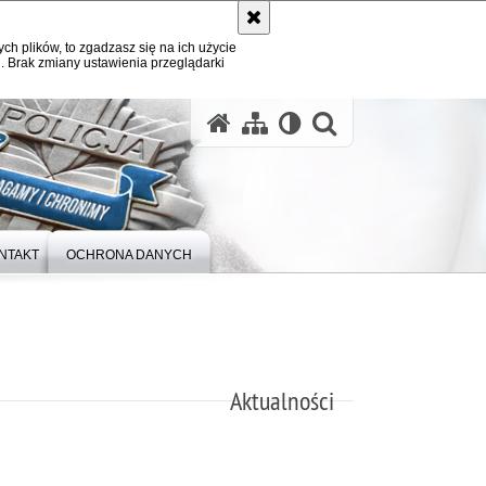
ych plików, to zgadzasz się na ich użycie
. Brak zmiany ustawienia przeglądarki
otwórz wysz
NTAKT
OCHRONA DANYCH
Aktualności