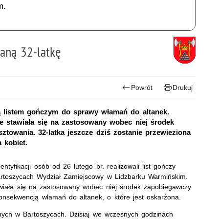
m.
waną 32-latkę
Powrót
Drukuj
ą listem gończym do sprawy włamań do altanek.
ie stawiała się na zastosowany wobec niej środek
towania. 32-latka jeszcze dziś zostanie przewieziona
 kobiet.
entyfikacji osób od 26 lutego br. realizowali list gończy
toszycach Wydział Zamiejscowy w Lidzbarku Warmińskim.
tawiała się na zastosowany wobec niej środek zapobiegawczy
onsekwencją włamań do altanek, o które jest oskarżona.
ajomych w Bartoszycach. Dzisiaj we wczesnych godzinach