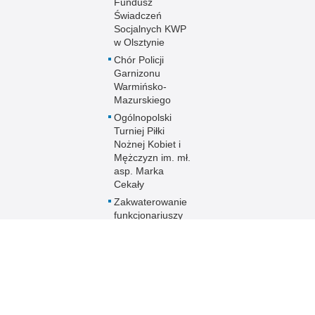
Fundusz
Świadczeń
Socjalnych KWP
w Olsztynie
Chór Policji
Garnizonu
Warmińsko-
Mazurskiego
Ogólnopolski
Turniej Piłki
Nożnej Kobiet i
Mężczyzn im. mł.
asp. Marka
Cekały
Zakwaterowanie
funkcjonariuszy
policji
Sport
Uzyskaj status
weterana
funkcjonariusza