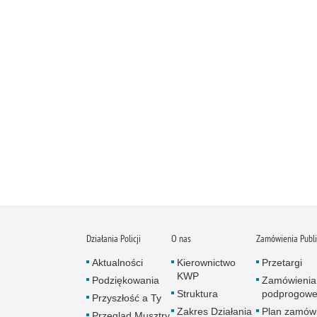
Działania Policji
O nas
Zamówienia Publ
Aktualności
Kierownictwo
Przetargi
KWP
Podziękowania
Zamówienia
Struktura
podprogow
Przyszłość a Ty
Zakres Działania
Plan zamów
Przegląd Musztry