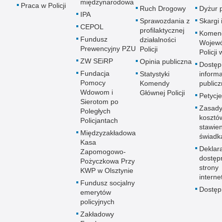
międzynarodowa
Praca w Policji
Ruch Drogowy
Dyżur 
IPA
Sprawozdania z
Skargi 
CEPOL
profilaktycznej
Komen
Fundusz
działalności
Wojewó
Prewencyjny PZU
Policji
Policji
ZW SEiRP
Opinia publiczna
Dostęp
Fundacja
Statystyki
informa
Pomocy
Komendy
publicz
Wdowom i
Głównej Policji
Petycje
Sierotom po
Zasady
Poległych
kosztó
Policjantach
stawie
Międzyzakładowa
świadk
Kasa
Deklar
Zapomogowo-
dostęp
Pożyczkowa Przy
strony
KWP w Olsztynie
interne
Fundusz socjalny
Dostę
emerytów
policyjnych
Zakładowy