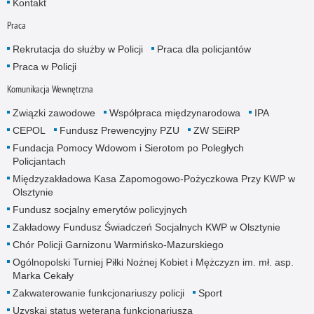
Kontakt
Praca
Rekrutacja do służby w Policji
Praca dla policjantów
Praca w Policji
Komunikacja Wewnętrzna
Związki zawodowe
Współpraca międzynarodowa
IPA
CEPOL
Fundusz Prewencyjny PZU
ZW SEiRP
Fundacja Pomocy Wdowom i Sierotom po Poległych
Policjantach
Międzyzakładowa Kasa Zapomogowo-Pożyczkowa Przy KWP w
Olsztynie
Fundusz socjalny emerytów policyjnych
Zakładowy Fundusz Świadczeń Socjalnych KWP w Olsztynie
Chór Policji Garnizonu Warmińsko-Mazurskiego
Ogólnopolski Turniej Piłki Nożnej Kobiet i Mężczyzn im. mł. asp.
Marka Cekały
Zakwaterowanie funkcjonariuszy policji
Sport
Uzyskaj status weterana funkcjonariusza