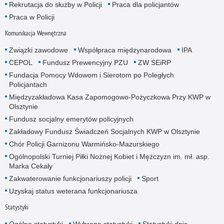
Rekrutacja do służby w Policji
Praca dla policjantów
Praca w Policji
Komunikacja Wewnętrzna
Związki zawodowe
Współpraca międzynarodowa
IPA
CEPOL
Fundusz Prewencyjny PZU
ZW SEiRP
Fundacja Pomocy Wdowom i Sierotom po Poległych
Policjantach
Międzyzakładowa Kasa Zapomogowo-Pożyczkowa Przy KWP w
Olsztynie
Fundusz socjalny emerytów policyjnych
Zakładowy Fundusz Świadczeń Socjalnych KWP w Olsztynie
Chór Policji Garnizonu Warmińsko-Mazurskiego
Ogólnopolski Turniej Piłki Nożnej Kobiet i Mężczyzn im. mł. asp.
Marka Cekały
Zakwaterowanie funkcjonariuszy policji
Sport
Uzyskaj status weterana funkcjonariusza
Statystyki