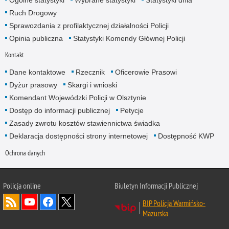
Ogólne statystyki
Wybrane statystyki
Statystyki dnia
Ruch Drogowy
Sprawozdania z profilaktycznej działalności Policji
Opinia publiczna
Statystyki Komendy Głównej Policji
Kontakt
Dane kontaktowe
Rzecznik
Oficerowie Prasowi
Dyżur prasowy
Skargi i wnioski
Komendant Wojewódzki Policji w Olsztynie
Dostęp do informacji publicznej
Petycje
Zasady zwrotu kosztów stawiennictwa świadka
Deklaracja dostępności strony internetowej
Dostępność KWP
Ochrona danych
Policja online
Biuletyn Informacji Publicznej
BIP Policja Warmińsko-
Mazurska