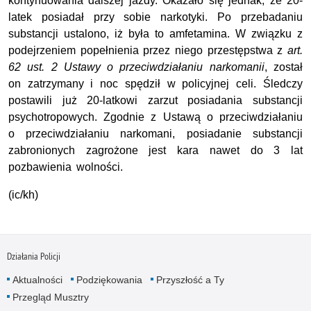
kontynuowania dalszej jazdy. Okazało się jednak, że 20-
latek posiadał przy sobie narkotyki. Po przebadaniu
substancji ustalono, iż była to amfetamina. W związku z
podejrzeniem popełnienia przez niego przestępstwa z
art.
62 ust. 2 Ustawy o przeciwdziałaniu narkomanii
, został
on zatrzymany i noc spędził w policyjnej celi. Śledczy
postawili już 20-latkowi zarzut posiadania substancji
psychotropowych. Zgodnie z Ustawą o przeciwdziałaniu
o przeciwdziałaniu narkomani, posiadanie substancji
zabronionych zagrożone jest kara nawet do 3 lat
pozbawienia wolności.
(ic/kh)
Działania Policji
Aktualności
Podziękowania
Przyszłość a Ty
Przegląd Musztry