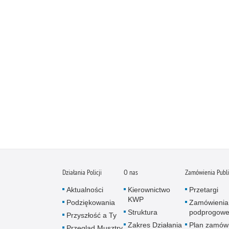
Działania Policji
O nas
Zamówienia Publ
Aktualności
Kierownictwo
Przetargi
KWP
Podziękowania
Zamówienia
Struktura
podprogow
Przyszłość a Ty
Zakres Działania
Plan zamów
Przegląd Musztry