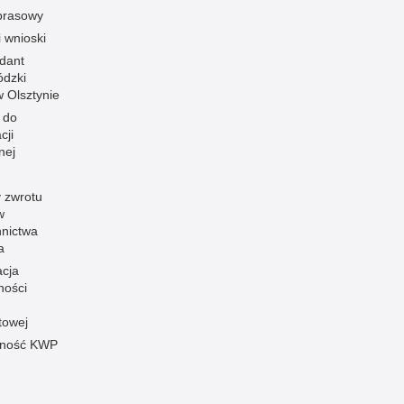
prasowy
i wnioski
dant
dzki
 w Olsztynie
 do
cji
nej
 zwrotu
w
nnictwa
a
acja
ności
towej
pność KWP