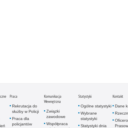
iczne
Praca
Komunikacja
Statystyki
Kontakt
Wewnętrzna
Rekrutacja do
Ogólne statystyki
Dane k
Związki
służby w Policji
Wybrane
Rzeczn
zawodowe
e
Praca dla
statystyki
Oficer
Współpraca
policjantów
ień
Statystyki dnia
Prasow