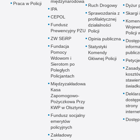
międzynarodowa
Praca w Policji
Ruch Drogowy
Dyżur 
IPA
Sprawozdania z
Skargi 
CEPOL
profilaktycznej
Komen
Fundusz
działalności
Wojewó
Prewencyjny PZU
Policji
Policji
ZW SEiRP
Opinia publiczna
Dostęp
Fundacja
Statystyki
informa
Pomocy
Komendy
publicz
Wdowom i
Głównej Policji
Petycje
Sierotom po
Zasady
Poległych
kosztó
Policjantach
stawie
Międzyzakładowa
świadk
Kasa
Deklar
Zapomogowo-
dostęp
Pożyczkowa Przy
strony
KWP w Olsztynie
interne
Fundusz socjalny
Dostę
emerytów
policyjnych
Zakładowy