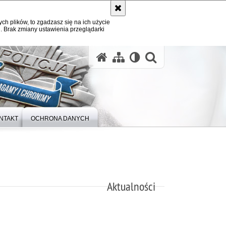
ych plików, to zgadzasz się na ich użycie
. Brak zmiany ustawienia przeglądarki
otwórz wysz
NTAKT
OCHRONA DANYCH
Aktualności