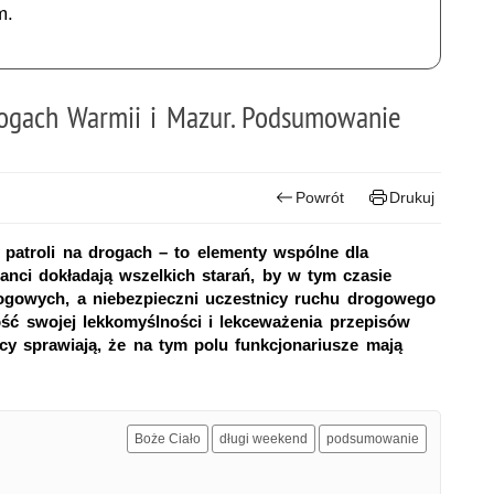
m.
ogach Warmii i Mazur. Podsumowanie
Powrót
Drukuj
h patroli na drogach – to elementy wspólne dla
nci dokładają wszelkich starań, by w tym czasie
drogowych, a niebezpieczni uczestnicy ruchu drogowego
ność swojej lekkomyślności i lekceważenia przepisów
cy sprawiają, że na tym polu funkcjonariusze mają
Boże Ciało
długi weekend
podsumowanie