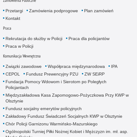
Zamówienia Publiczne
Przetargi
Zamówienia podprogowe
Plan zamówień
Kontakt
Praca
Rekrutacja do służby w Policji
Praca dla policjantów
Praca w Policji
Komunikacja Wewnętrzna
Związki zawodowe
Współpraca międzynarodowa
IPA
CEPOL
Fundusz Prewencyjny PZU
ZW SEiRP
Fundacja Pomocy Wdowom i Sierotom po Poległych
Policjantach
Międzyzakładowa Kasa Zapomogowo-Pożyczkowa Przy KWP w
Olsztynie
Fundusz socjalny emerytów policyjnych
Zakładowy Fundusz Świadczeń Socjalnych KWP w Olsztynie
Chór Policji Garnizonu Warmińsko-Mazurskiego
Ogólnopolski Turniej Piłki Nożnej Kobiet i Mężczyzn im. mł. asp.