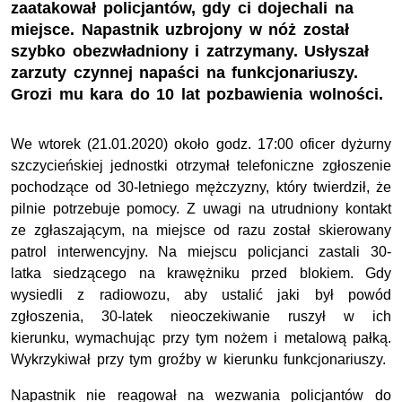
zaatakował policjantów, gdy ci dojechali na
miejsce. Napastnik uzbrojony w nóż został
szybko obezwładniony i zatrzymany. Usłyszał
zarzuty czynnej napaści na funkcjonariuszy.
Grozi mu kara do 10 lat pozbawienia wolności.
We wtorek (21.01.2020) około godz. 17:00 oficer dyżurny
szczycieńskiej jednostki otrzymał telefoniczne zgłoszenie
pochodzące od 30-letniego mężczyzny, który twierdził, że
pilnie potrzebuje pomocy. Z uwagi na utrudniony kontakt
ze zgłaszającym, na miejsce od razu został skierowany
patrol interwencyjny. Na miejscu policjanci zastali 30-
latka siedzącego na krawężniku przed blokiem. Gdy
wysiedli z radiowozu, aby ustalić jaki był powód
zgłoszenia, 30-latek nieoczekiwanie ruszył w ich
kierunku, wymachując przy tym nożem i metalową pałką.
Wykrzykiwał przy tym groźby w kierunku funkcjonariuszy.
Napastnik nie reagował na wezwania policjantów do