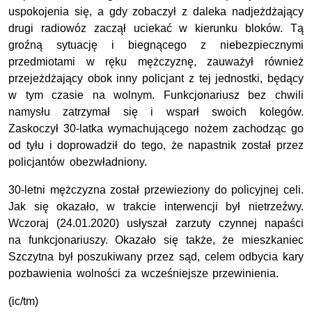
uspokojenia się, a gdy zobaczył z daleka nadjeżdżający
drugi radiowóz zaczął uciekać w kierunku bloków. Tą
groźną sytuację i biegnącego z niebezpiecznymi
przedmiotami w ręku mężczyznę, zauważył również
przejeżdżający obok inny policjant z tej jednostki, będący
w tym czasie na wolnym. Funkcjonariusz bez chwili
namysłu zatrzymał się i wsparł swoich kolegów.
Zaskoczył 30-latka wymachującego nożem zachodząc go
od tyłu i doprowadził do tego, że napastnik został przez
policjantów obezwładniony.
30-letni mężczyzna został przewieziony do policyjnej celi.
Jak się okazało, w trakcie interwencji był nietrzeźwy.
Wczoraj (24.01.2020) usłyszał zarzuty czynnej napaści
na funkcjonariuszy. Okazało się także, że mieszkaniec
Szczytna był poszukiwany przez sąd, celem odbycia kary
pozbawienia wolności za wcześniejsze przewinienia.
(ic/tm)