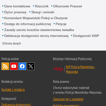
Dane kontaktowe
Rzecznik
Oficerowie Prasowi
Dyżur prasowy
Skargi i wnioski
Komendant Wojewódzki Policji w Olsztynie
Dostęp do informacji publicznej
Petycje
Zasady zwrotu kosztów stawiennictwa świadka
Deklaracja dostępności strony internetowej
Dostępność KWP
Ochrona danych
Policja online
Biuletyn Informacji Publicznej
BIP Policja Warmińsko-
Mazurska
Redakcja serwisu
Nota prawna
Chcesz wykorzystać materiał
Kontakt z redakcją
z serwisu Policja Warmińsko-Mazurska.
Dostępność
Zapoznaj się z zasadami
Deklaracja dostępności
Polityka prywatności