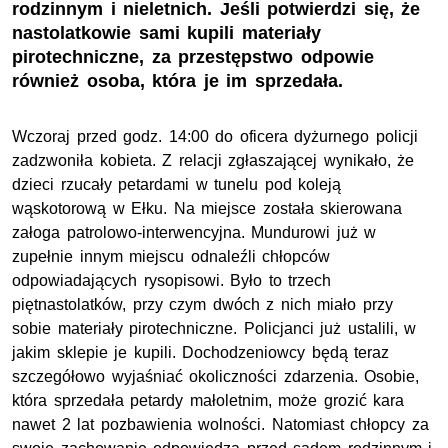
rodzinnym i nieletnich. Jeśli potwierdzi się, że
nastolatkowie sami kupili materiały
pirotechniczne, za przestępstwo odpowie
również osoba, która je im sprzedała.
Wczoraj przed godz. 14:00 do oficera dyżurnego policji
zadzwoniła kobieta. Z relacji zgłaszającej wynikało, że
dzieci rzucały petardami w tunelu pod koleją
wąskotorową w Ełku. Na miejsce została skierowana
załoga patrolowo-interwencyjna. Mundurowi już w
zupełnie innym miejscu odnaleźli chłopców
odpowiadających rysopisowi. Było to trzech
piętnastolatków, przy czym dwóch z nich miało przy
sobie materiały pirotechniczne. Policjanci już ustalili, w
jakim sklepie je kupili. Dochodzeniowcy będą teraz
szczegółowo wyjaśniać okoliczności zdarzenia. Osobie,
która sprzedała petardy małoletnim, może grozić kara
nawet 2 lat pozbawienia wolności. Natomiast chłopcy za