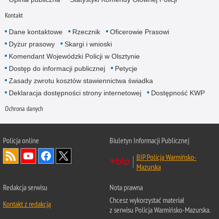
Kontakt
Dane kontaktowe
Rzecznik
Oficerowie Prasowi
Dyżur prasowy
Skargi i wnioski
Komendant Wojewódzki Policji w Olsztynie
Dostęp do informacji publicznej
Petycje
Zasady zwrotu kosztów stawiennictwa świadka
Deklaracja dostępności strony internetowej
Dostępność KWP
Ochrona danych
Policja online
Biuletyn Informacji Publicznej
BIP Policja Warmińsko-
Mazurska
Redakcja serwisu
Nota prawna
Chcesz wykorzystać materiał
Kontakt z redakcją
z serwisu Policja Warmińsko-Mazurska.