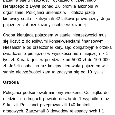
badanie stanu trzeźwości wykazało u 32-letniego
kierującego z Dywit ponad 2,6 promila alkoholu w
organizmie. Policjanci uniemożliwili dalszą jazdę
kierowcy seata i zatrzymali 32-latkowi prawo jazdy. Jego
pojazd został przekazany osobie wskazanej.
Osoba kierująca pojazdem w stanie nietrzeźwości musi
się liczyć z dolegliwymi konsekwencjami finansowymi.
Niezależnie od orzeczonej kary, sąd obligatoryjnie orzeka
świadczenie pieniężne w wysokości nie mniejszej niż 5
tys. zł. Kara ta jest w przedziale od 5000 zł do 100 000
zł. Jeżeli osoba po raz kolejny kierowała pojazdem w
stanie nietrzeźwości kara ta zaczyna się od 10 tys. zł.
Ostróda
Policjanci podsumowali miniony weekend. Od piątku do
niedzieli na drogach powiatu doszło do 1 wypadku oraz
9 kolizji. Policjanci przeprowadzili 140 kontroli
drogowych. Zatrzymali 8 dowodów rejestracyjnych i 1