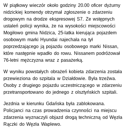
W piątkowy wieczór około godziny 20.00 oficer dyżurny
nidzickiej komendy otrzymał zgłoszenie o zdarzeniu
drogowym na drodze ekspresowej S7. Ze wstępnych
ustaleń policji wynika, że na wysokości miejscowości
Mogiłowo gmina Nidzica, 25-latka kierująca pojazdem
osobowym marki Hyundai najechała na tył
poprzedzającego ją pojazdu osobowego marki Nissan,
które następnie wpadło do rowu. Nissanem podróżował
76-letni mężczyzna wraz z pasażerką.
W wyniku powstałych obrażeń kobieta zdarzenia została
przewieziona do szpitala w Działdowie. Była trzeźwa.
Osoby z drugiego pojazdu uczestniczącego w zdarzeniu
przetransportowano do jednego z olsztyńskich szpitali.
Jezdnia w kierunku Gdańska była zablokowana.
Policjanci na czas prowadzenia czynności na miejscu
zdarzenia wyznaczyli objazd drogą techniczną od Węzła
Rączki do Węzła Waplewo.