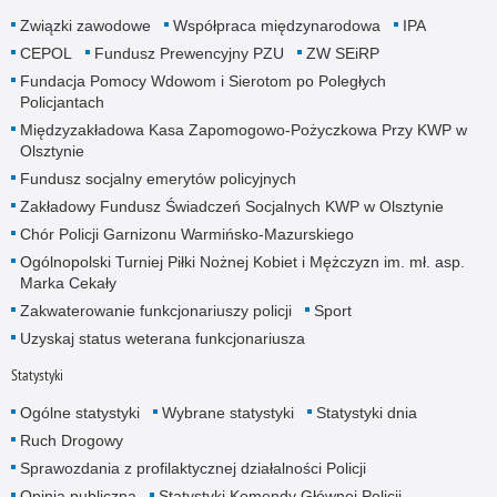
Związki zawodowe
Współpraca międzynarodowa
IPA
CEPOL
Fundusz Prewencyjny PZU
ZW SEiRP
Fundacja Pomocy Wdowom i Sierotom po Poległych
Policjantach
Międzyzakładowa Kasa Zapomogowo-Pożyczkowa Przy KWP w
Olsztynie
Fundusz socjalny emerytów policyjnych
Zakładowy Fundusz Świadczeń Socjalnych KWP w Olsztynie
Chór Policji Garnizonu Warmińsko-Mazurskiego
Ogólnopolski Turniej Piłki Nożnej Kobiet i Mężczyzn im. mł. asp.
Marka Cekały
Zakwaterowanie funkcjonariuszy policji
Sport
Uzyskaj status weterana funkcjonariusza
Statystyki
Ogólne statystyki
Wybrane statystyki
Statystyki dnia
Ruch Drogowy
Sprawozdania z profilaktycznej działalności Policji
Opinia publiczna
Statystyki Komendy Głównej Policji