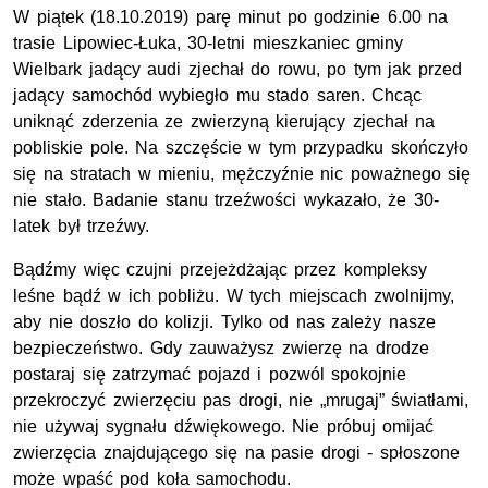
W piątek (18.10.2019) parę minut po godzinie 6.00 na
trasie Lipowiec-Łuka, 30-letni mieszkaniec gminy
Wielbark jadący audi zjechał do rowu, po tym jak przed
jadący samochód wybiegło mu stado saren. Chcąc
uniknąć zderzenia ze zwierzyną kierujący zjechał na
pobliskie pole. Na szczęście w tym przypadku skończyło
się na stratach w mieniu, mężczyźnie nic poważnego się
nie stało. Badanie stanu trzeźwości wykazało, że 30-
latek był trzeźwy.
Bądźmy więc czujni przejeżdżając przez kompleksy
leśne bądź w ich pobliżu. W tych miejscach zwolnijmy,
aby nie doszło do kolizji. Tylko od nas zależy nasze
bezpieczeństwo. Gdy zauważysz zwierzę na drodze
postaraj się zatrzymać pojazd i pozwól spokojnie
przekroczyć zwierzęciu pas drogi, nie „mrugaj” światłami,
nie używaj sygnału dźwiękowego. Nie próbuj omijać
zwierzęcia znajdującego się na pasie drogi - spłoszone
może wpaść pod koła samochodu.