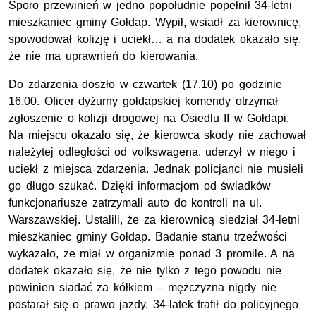
Sporo przewinień w jedno popołudnie popełnił 34-letni
mieszkaniec gminy Gołdap. Wypił, wsiadł za kierownicę,
spowodował kolizję i uciekł… a na dodatek okazało się,
że nie ma uprawnień do kierowania.
Do zdarzenia doszło w czwartek (17.10) po godzinie
16.00. Oficer dyżurny gołdapskiej komendy otrzymał
zgłoszenie o kolizji drogowej na Osiedlu II w Gołdapi.
Na miejscu okazało się, że kierowca skody nie zachował
należytej odległości od volkswagena, uderzył w niego i
uciekł z miejsca zdarzenia. Jednak policjanci nie musieli
go długo szukać. Dzięki informacjom od świadków
funkcjonariusze zatrzymali auto do kontroli na ul.
Warszawskiej. Ustalili, że za kierownicą siedział 34-letni
mieszkaniec gminy Gołdap. Badanie stanu trzeźwości
wykazało, że miał w organizmie ponad 3 promile. A na
dodatek okazało się, że nie tylko z tego powodu nie
powinien siadać za kółkiem – mężczyzna nigdy nie
postarał się o prawo jazdy. 34-latek trafił do policyjnego