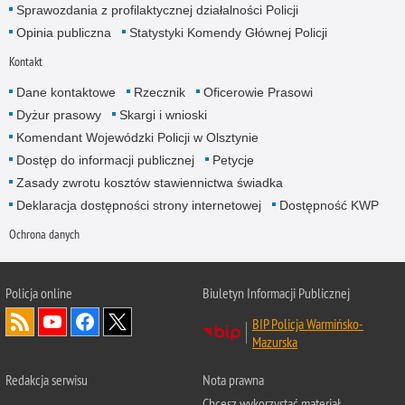
Sprawozdania z profilaktycznej działalności Policji
Opinia publiczna
Statystyki Komendy Głównej Policji
Kontakt
Dane kontaktowe
Rzecznik
Oficerowie Prasowi
Dyżur prasowy
Skargi i wnioski
Komendant Wojewódzki Policji w Olsztynie
Dostęp do informacji publicznej
Petycje
Zasady zwrotu kosztów stawiennictwa świadka
Deklaracja dostępności strony internetowej
Dostępność KWP
Ochrona danych
Policja online
Biuletyn Informacji Publicznej
BIP Policja Warmińsko-
Mazurska
Redakcja serwisu
Nota prawna
Chcesz wykorzystać materiał