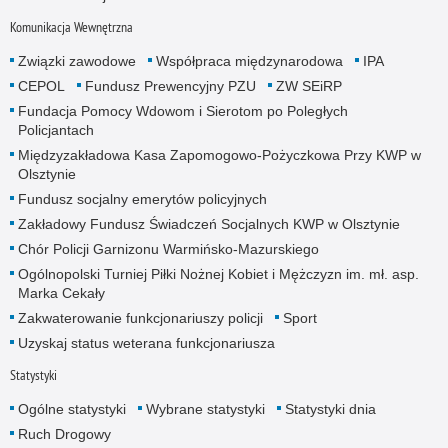
Komunikacja Wewnętrzna
Związki zawodowe
Współpraca międzynarodowa
IPA
CEPOL
Fundusz Prewencyjny PZU
ZW SEiRP
Fundacja Pomocy Wdowom i Sierotom po Poległych
Policjantach
Międzyzakładowa Kasa Zapomogowo-Pożyczkowa Przy KWP w
Olsztynie
Fundusz socjalny emerytów policyjnych
Zakładowy Fundusz Świadczeń Socjalnych KWP w Olsztynie
Chór Policji Garnizonu Warmińsko-Mazurskiego
Ogólnopolski Turniej Piłki Nożnej Kobiet i Mężczyzn im. mł. asp.
Marka Cekały
Zakwaterowanie funkcjonariuszy policji
Sport
Uzyskaj status weterana funkcjonariusza
Statystyki
Ogólne statystyki
Wybrane statystyki
Statystyki dnia
Ruch Drogowy