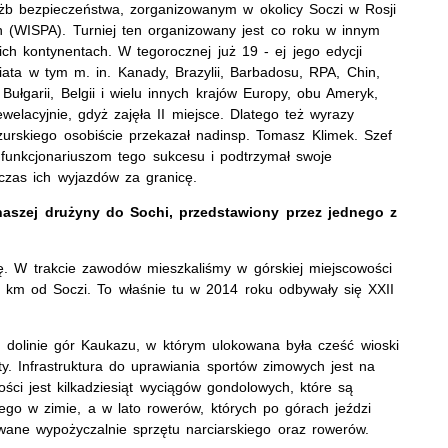
służb bezpieczeństwa, zorganizowanym w okolicy Soczi w Rosji
n (WISPA). Turniej ten organizowany jest co roku w innym
ich kontynentach. W tegorocznej już 19 - ej jego edycji
wiata w tym m. in. Kanady, Brazylii, Barbadosu, RPA, Chin,
y, Bułgarii, Belgii i wielu innych krajów Europy, obu Ameryk,
ewelacyjnie, gdyż zajęła II miejsce. Dlatego też wyrazy
urskiego osobiście przekazał nadinsp. Tomasz Klimek. Szef
 funkcjonariuszom tego sukcesu i podtrzymał swoje
czas ich wyjazdów za granicę.
naszej drużyny do Sochi, przedstawiony przez jednego z
ę. W trakcie zawodów mieszkaliśmy w górskiej miejscowości
0 km od Soczi. To właśnie tu w 2014 roku odbywały się XXII
j dolinie gór Kaukazu, w którym ulokowana była cześć wioski
ty. Infrastruktura do uprawiania sportów zimowych jest na
ści jest kilkadziesiąt wyciągów gondolowych, które są
ego w zimie, a w lato rowerów, których po górach jeździ
kowane wypożyczalnie sprzętu narciarskiego oraz rowerów.