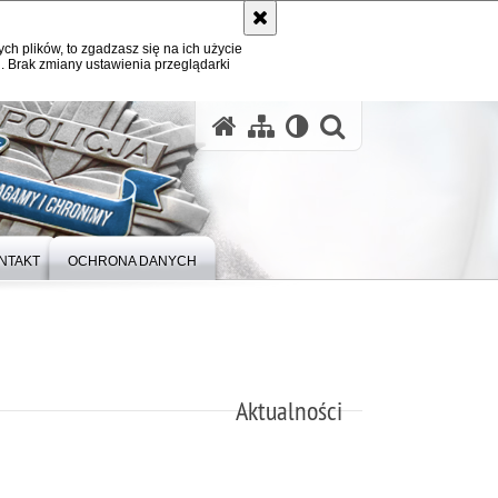
ych plików, to zgadzasz się na ich użycie
. Brak zmiany ustawienia przeglądarki
otwórz wysz
NTAKT
OCHRONA DANYCH
Aktualności