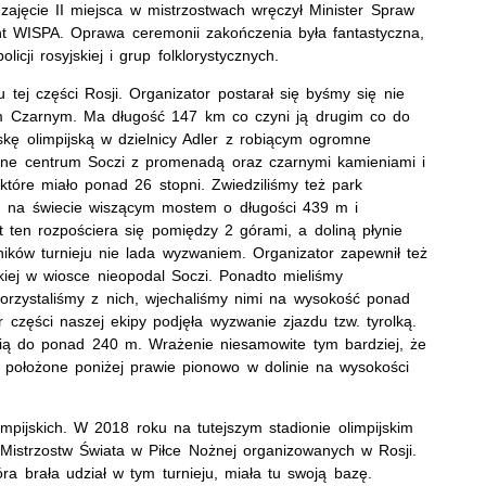
zajęcie II miejsca w mistrzostwach wręczył Minister Spraw
nt WISPA. Oprawa ceremonii zakończenia była fantastyczna,
icji rosyjskiej i grup folklorystycznych.
 tej części Rosji. Organizator postarał się byśmy się nie
em Czarnym. Ma długość 147 km co czyni ją drugim co do
skę olimpijską w dzielnicy Adler z robiącym ogromne
ękne centrum Soczi z promenadą oraz czarnymi kamieniami i
które miało ponad 26 stopni. Zwiedziliśmy też park
ym na świecie wiszącym mostem o długości 439 m i
 ten rozpościera się pomiędzy 2 górami, a doliną płynie
tników turnieju nie lada wyzwaniem. Organizator zapewnił też
iej w wiosce nieopodal Soczi. Ponadto mieliśmy
orzystaliśmy z nich, wjechaliśmy nimi na wysokość ponad
zęści naszej ekipy podjęła wyzwanie zjazdu tzw. tyrolką.
ią do ponad 240 m. Wrażenie niesamowite tym bardziej, że
 położone poniżej prawie pionowo w dolinie na wysokości
impijskich. W 2018 roku na tutejszym stadionie olimpijskim
Mistrzostw Świata w Piłce Nożnej organizowanych w Rosji.
óra brała udział w tym turnieju, miała tu swoją bazę.