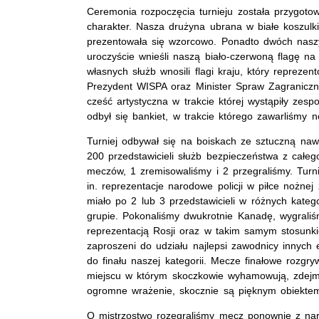
Ceremonia rozpoczęcia turnieju została przygotow
charakter. Nasza drużyna ubrana w białe koszulki
prezentowała się wzorcowo. Ponadto dwóch naszy
uroczyście wnieśli naszą biało-czerwoną flagę n
własnych służb wnosili flagi kraju, który repreze
Prezydent WISPA oraz Minister Spraw Zagranicznyc
cześć artystyczna w trakcie której wystąpiły zesp
odbył się bankiet, w trakcie którego zawarliśmy n
Turniej odbywał się na boiskach ze sztuczną naw
200 przedstawicieli służb bezpieczeństwa z całeg
meczów, 1 zremisowaliśmy i 2 przegraliśmy. Turn
in. reprezentacje narodowe policji w piłce nożnej 
miało po 2 lub 3 przedstawicieli w różnych kate
grupie. Pokonaliśmy dwukrotnie Kanadę, wygraliś
reprezentacją Rosji oraz w takim samym stosunkie
zaproszeni do udziału najlepsi zawodnicy innych e
do finału naszej kategorii. Mecze finałowe rozgry
miejscu w którym skoczkowie wyhamowują, zdejmu
ogromne wrażenie, skocznie są pięknym obiektem
O mistrzostwo rozegraliśmy mecz ponownie z naro