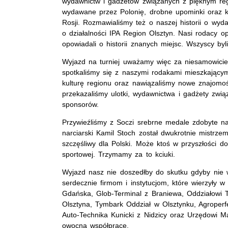
wydawnictw i gadżetów związanych z pięknym re
wydawane przez Polonię, drobne upominki oraz ksi
Rosji. Rozmawialiśmy też o naszej historii o wyda
o działalności IPA Region Olsztyn. Nasi rodacy o
opowiadali o historii znanych miejsc. Wszyscy by
Wyjazd na turniej uważamy więc za niesamowicie
spotkaliśmy się z naszymi rodakami mieszkającym
kulturę regionu oraz nawiązaliśmy nowe znajomo
przekazaliśmy ulotki, wydawnictwa i gadżety zwi
sponsorów.
Przywieźliśmy z Soczi srebrne medale zdobyte na h
narciarski Kamil Stoch został dwukrotnie mistrzem
szczęśliwy dla Polski. Może ktoś w przyszłości do
sportowej. Trzymamy za to kciuki.
Wyjazd nasz nie doszedłby do skutku gdyby nie 
serdecznie firmom i instytucjom, które wierzyły 
Gdańska, Glob-Terminal z Braniewa, Oddziałowi 
Olsztyna, Tymbark Oddział w Olsztynku, Agroper
Auto-Technika Kunicki z Nidzicy oraz Urzędowi 
owocną współpracę.