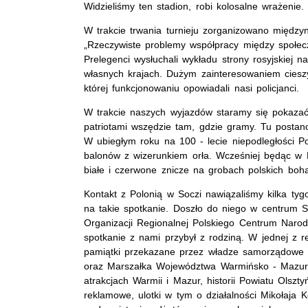
Widzieliśmy ten stadion, robi kolosalne wrażenie.
W trakcie trwania turnieju zorganizowano między
„Rzeczywiste problemy współpracy między społecz
Prelegenci wysłuchali wykładu strony rosyjskiej n
własnych krajach. Dużym zainteresowaniem cies
której funkcjonowaniu opowiadali nasi policjanci.
W trakcie naszych wyjazdów staramy się pokazać 
patriotami wszędzie tam, gdzie gramy. Tu postan
W ubiegłym roku na 100 - lecie niepodległości P
balonów z wizerunkiem orła. Wcześniej będąc w H
białe i czerwone znicze na grobach polskich boh
Kontakt z Polonią w Soczi nawiązaliśmy kilka ty
na takie spotkanie. Doszło do niego w centrum So
Organizacji Regionalnej Polskiego Centrum Narod
spotkanie z nami przybył z rodziną. W jednej z r
pamiątki przekazane przez władze samorządowe O
oraz Marszałka Województwa Warmińsko - Mazursk
atrakcjach Warmii i Mazur, historii Powiatu Olszty
reklamowe, ulotki w tym o działalności Mikołaja 