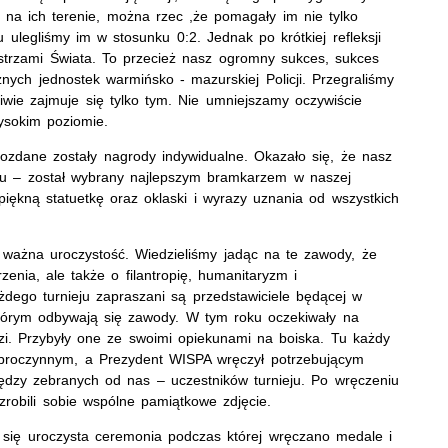
 na ich terenie, można rzec ,że pomagały im nie tylko
ulegliśmy im w stosunku 0:2. Jednak po krótkiej refleksji
istrzami Świata. To przecież nasz ogromny sukces, sukces
óżnych jednostek warmińsko - mazurskiej Policji. Przegraliśmy
ciwie zajmuje się tylko tym. Nie umniejszamy oczywiście
ysokim poziomie.
ozdane zostały nagrody indywidualne. Okazało się, że nasz
eju – został wybrany najlepszym bramkarzem w naszej
piękną statuetkę oraz oklaski i wyrazy uznania od wszystkich
 ważna uroczystość. Wiedzieliśmy jadąc na te zawody, że
enia, ale także o filantropię, humanitaryzm i
ażdego turnieju zapraszani są przedstawiciele będącej w
którym odbywają się zawody. W tym roku oczekiwały na
czi. Przybyły one ze swoimi opiekunami na boiska. Tu każdy
dobroczynnym, a Prezydent WISPA wręczył potrzebującym
iędzy zebranych od nas – uczestników turnieju. Po wręczeniu
robili sobie wspólne pamiątkowe zdjęcie.
a się uroczysta ceremonia podczas której wręczano medale i