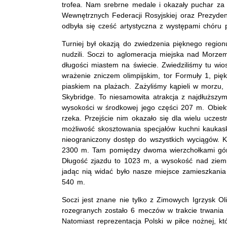
trofea. Nam srebrne medale i okazały puchar za 
Wewnętrznych Federacji Rosyjskiej oraz Prezyde
odbyła się cześć artystyczna z występami chóru pol
Turniej był okazją do zwiedzenia pięknego regionu
nudzili. Soczi to aglomeracja miejska nad Morz
długości miastem na świecie. Zwiedziliśmy tu wio
wrażenie zniczem olimpijskim, tor Formuły 1, pi
piaskiem na plażach. Zażyliśmy kąpieli w morzu, 
Skybridge. To niesamowita atrakcja z najdłuższ
wysokości w środkowej jego części 207 m. Obiekt
rzeka. Przejście nim okazało się dla wielu uczes
możliwość skosztowania specjałów kuchni kaukask
nieograniczony dostęp do wszystkich wyciągów. K
2300 m. Tam pomiędzy dwoma wierzchołkami gór c
Długość zjazdu to 1023 m, a wysokość nad ziem
jadąc nią widać było nasze miejsce zamieszkania
540 m.
Soczi jest znane nie tylko z Zimowych Igrzysk Ol
rozegranych zostało 6 meczów w trakcie trwania 
Natomiast reprezentacja Polski w piłce nożnej, kt