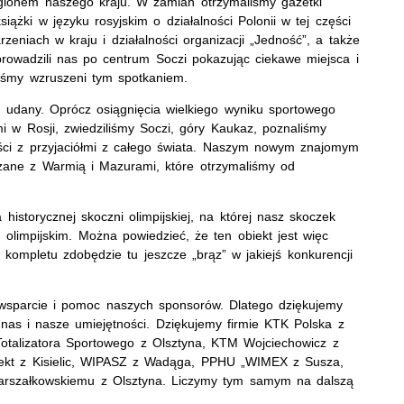
gionem naszego kraju. W zamian otrzymaliśmy gazetki
ążki w języku rosyjskim o działalności Polonii w tej części
rzeniach w kraju i działalności organizacji „Jedność”, a także
prowadzili nas po centrum Soczi pokazując ciekawe miejsca i
liśmy wzruszeni tym spotkaniem.
 udany. Oprócz osiągnięcia wielkiego wyniku sportowego
i w Rosji, zwiedziliśmy Soczi, góry Kaukaz, poznaliśmy
ści z przyjaciółmi z całego świata. Naszym nowym znajomym
ązane z Warmią i Mazurami, które otrzymaliśmy od
istorycznej skoczni olimpijskiej, na której nasz skoczek
 olimpijskim. Można powiedzieć, że ten obiekt jest więc
 kompletu zdobędzie tu jeszcze „brąz” w jakiejś konkurencji
wsparcie i pomoc naszych sponsorów. Dlatego dziękujemy
w nas i nasze umiejętności. Dziękujemy firmie KTK Polska z
Totalizatora Sportowego z Olsztyna, KTM Wojciechowicz z
fekt z Kisielic, WIPASZ z Wadąga, PPHU „WIMEX z Susza,
Marszałkowskiemu z Olsztyna. Liczymy tym samym na dalszą