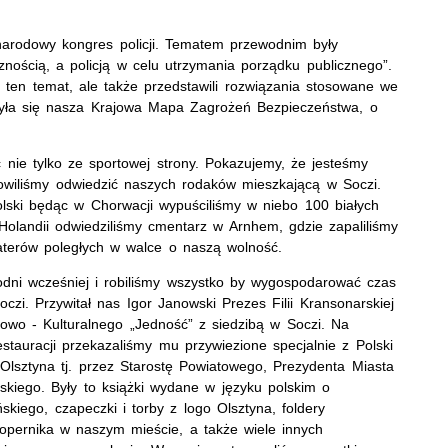
narodowy kongres policji. Tematem przewodnim były
nością, a policją w celu utrzymania porządku publicznego”.
a ten temat, ale także przedstawili rozwiązania stosowane we
zyła się nasza Krajowa Mapa Zagrożeń Bezpieczeństwa, o
nie tylko ze sportowej strony. Pokazujemy, że jesteśmy
owiliśmy odwiedzić naszych rodaków mieszkającą w Soczi.
olski będąc w Chorwacji wypuściliśmy w niebo 100 białych
olandii odwiedziliśmy cmentarz w Arnhem, gdzie zapaliliśmy
aterów poległych w walce o naszą wolność.
godni wcześniej i robiliśmy wszystko by wygospodarować czas
czi. Przywitał nas Igor Janowski Prezes Filii Kransonarskiej
owo - Kulturalnego „Jedność” z siedzibą w Soczi. Na
estauracji przekazaliśmy mu przywiezione specjalnie z Polski
lsztyna tj. przez Starostę Powiatowego, Prezydenta Miasta
iego. Były to książki wydane w języku polskim o
ńskiego, czapeczki i torby z logo Olsztyna, foldery
Kopernika w naszym mieście, a także wiele innych