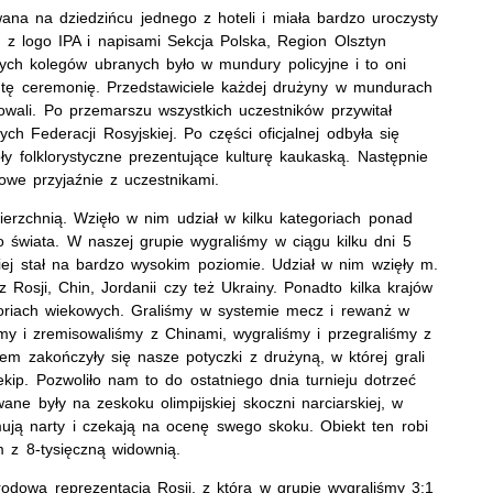
ana na dziedzińcu jednego z hoteli i miała bardzo uroczysty
 z logo IPA i napisami Sekcja Polska, Region Olsztyn
ch kolegów ubranych było w mundury policyjne i to oni
a tę ceremonię. Przedstawiciele każdej drużyny w mundurach
ntowali. Po przemarszu wszystkich uczestników przywitał
h Federacji Rosyjskiej. Po części oficjalnej odbyła się
oły folklorystyczne prezentujące kulturę kaukaską. Następnie
owe przyjaźnie z uczestnikami.
ierzchnią. Wzięło w nim udział w kilku kategoriach ponad
o świata. W naszej grupie wygraliśmy w ciągu kilku dni 5
iej stał na bardzo wysokim poziomie. Udział w nim wzięły m.
z Rosji, Chin, Jordanii czy też Ukrainy. Ponadto kilka krajów
goriach wiekowych. Graliśmy w systemie mecz i rewanż w
my i zremisowaliśmy z Chinami, wygraliśmy i przegraliśmy z
m zakończyły się nasze potyczki z drużyną, w której grali
kip. Pozwoliło nam to do ostatniego dnia turnieju dotrzeć
wane były na zeskoku olimpijskiej skoczni narciarskiej, w
ją narty i czekają na ocenę swego skoku. Obiekt ten robi
 z 8-tysięczną widownią.
dową reprezentacją Rosji, z którą w grupie wygraliśmy 3:1