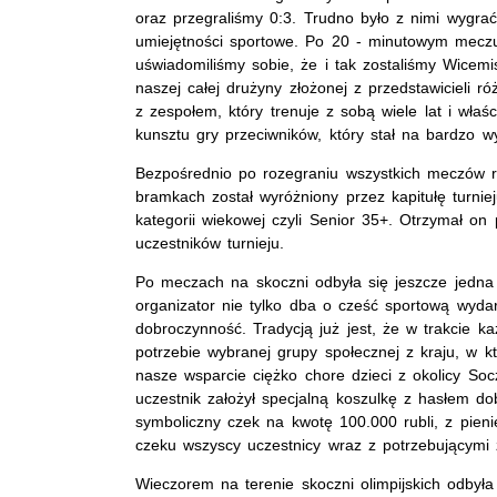
oraz przegraliśmy 0:3. Trudno było z nimi wygrać
umiejętności sportowe. Po 20 - minutowym meczu 
uświadomiliśmy sobie, że i tak zostaliśmy Wicem
naszej całej drużyny złożonej z przedstawicieli r
z zespołem, który trenuje z sobą wiele lat i właś
kunsztu gry przeciwników, który stał na bardzo w
Bezpośrednio po rozegraniu wszystkich meczów r
bramkach został wyróżniony przez kapitułę turni
kategorii wiekowej czyli Senior 35+. Otrzymał on 
uczestników turnieju.
Po meczach na skoczni odbyła się jeszcze jedna
organizator nie tylko dba o cześć sportową wydarz
dobroczynność. Tradycją już jest, że w trakcie k
potrzebie wybranej grupy społecznej z kraju, w 
nasze wsparcie ciężko chore dzieci z okolicy So
uczestnik założył specjalną koszulkę z hasłem 
symboliczny czek na kwotę 100.000 rubli, z pien
czeku wszyscy uczestnicy wraz z potrzebującymi z
Wieczorem na terenie skoczni olimpijskich odbył