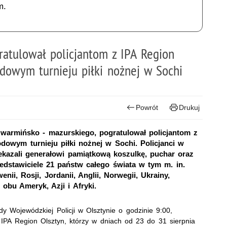
m.
atulował policjantom z IPA Region
odowym turnieju piłki nożnej w Sochi
Powrót
Drukuj
warmińsko - mazurskiego, pogratulował policjantom z
odowym turnieju piłki nożnej w Sochi. Policjanci w
ekazali generałowi pamiątkową koszulkę, puchar oraz
rzedstawiciele 21 państw całego świata w tym m. in.
nii, Rosji, Jordanii, Anglii, Norwegii, Ukrainy,
 obu Ameryk, Azji i Afryki.
dy Wojewódzkiej Policji w Olsztynie o godzinie 9:00,
 IPA Region Olsztyn, którzy w dniach od 23 do 31 sierpnia