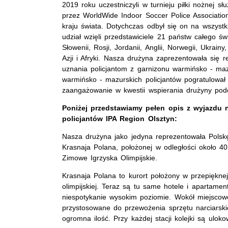
2019 roku uczestniczyli w turnieju piłki nożnej 
przez WorldWide Indoor Soccer Police Associatio
kraju świata. Dotychczas odbył się on na wszystk
udział wzięli przedstawiciele 21 państw całego ś
Słowenii, Rosji, Jordanii, Anglii, Norwegii, Ukrain
Azji i Afryki. Nasza drużyna zaprezentowała się r
uznania policjantom z garnizonu warmińsko - maz
warmińsko - mazurskich policjantów pogratulował
zaangażowanie w kwestii wspierania drużyny pod
Poniżej przedstawiamy pełen opis z wyjazdu 
policjantów IPA Region Olsztyn:
Nasza drużyna jako jedyna reprezentowała Polsk
Krasnaja Polana, położonej w odległości około 4
Zimowe Igrzyska Olimpijskie.
Krasnaja Polana to kurort położony w przepiękne
olimpijskiej. Teraz są tu same hotele i apartamen
niespotykanie wysokim poziomie. Wokół miejscowo
przystosowane do przewożenia sprzętu narciarski
ogromna ilość. Przy każdej stacji kolejki są ulo