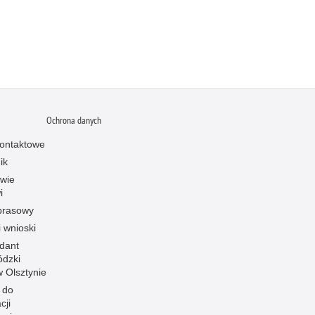
Ochrona danych
ontaktowe
ik
owie
i
prasowy
i wnioski
dant
dzki
 w Olsztynie
 do
cji