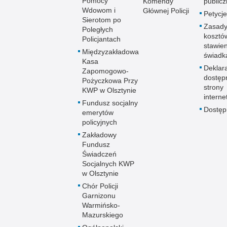
Pomocy
Komendy
publicz
Wdowom i
Głównej Policji
Petycje
Sierotom po
Zasady
Poległych
kosztó
Policjantach
stawie
Międzyzakładowa
świadk
Kasa
Deklar
Zapomogowo-
dostęp
Pożyczkowa Przy
strony
KWP w Olsztynie
interne
Fundusz socjalny
Dostę
emerytów
policyjnych
Zakładowy
Fundusz
Świadczeń
Socjalnych KWP
w Olsztynie
Chór Policji
Garnizonu
Warmińsko-
Mazurskiego