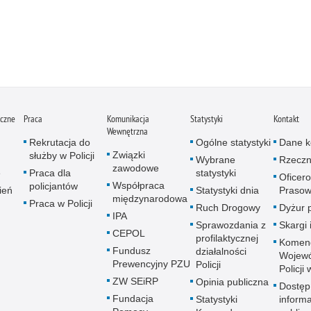
iczne
Praca
Komunikacja
Statystyki
Kontakt
Wewnętrzna
Rekrutacja do
Ogólne statystyki
Dane k
Związki
służby w Policji
Wybrane
Rzeczn
zawodowe
e
Praca dla
statystyki
Oficer
Współpraca
policjantów
ień
Statystyki dnia
Prasow
międzynarodowa
Praca w Policji
Ruch Drogowy
Dyżur 
IPA
Sprawozdania z
Skargi 
CEPOL
profilaktycznej
Komen
Fundusz
działalności
Wojewó
Prewencyjny PZU
Policji
Policji
ZW SEiRP
Opinia publiczna
Dostęp
Fundacja
Statystyki
informa