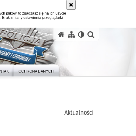
ych plików, to zgadzasz się na ich użycie
. Brak zmiany ustawienia przeglądarki
otwórz wysz
NTAKT
OCHRONA DANYCH
Aktualności