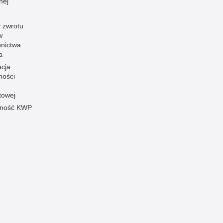
nej
 zwrotu
w
nnictwa
a
acja
ności
towej
pność KWP