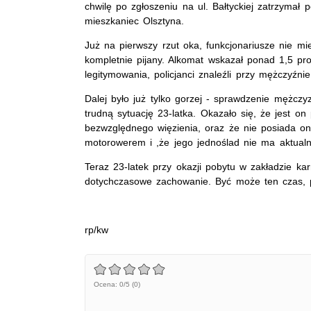
chwilę po zgłoszeniu na ul. Bałtyckiej zatrzymał 
mieszkaniec Olsztyna.
Już na pierwszy rzut oka, funkcjonariusze nie mi
kompletnie pijany. Alkomat wskazał ponad 1,5 pr
legitymowania, policjanci znaleźli przy mężczyźn
Dalej było już tylko gorzej - sprawdzenie mężczy
trudną sytuację 23-latka. Okazało się, że jest o
bezwzględnego więzienia, oraz że nie posiada o
motorowerem i ,że jego jednoślad nie ma aktual
Teraz 23-latek przy okazji pobytu w zakładzie k
dotychczasowe zachowanie. Być może ten czas, p
rp/kw
Ocena: 0/5 (0)