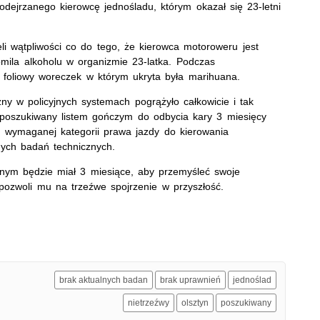
podejrzanego kierowcę jednośladu, którym okazał się 23-letni
eli wątpliwości co do tego, że kierowca motoroweru jest
omila alkoholu w organizmie 23-latka. Podczas
ie foliowy woreczek w którym ukryta była marihuana.
zny w policyjnych systemach pogrążyło całkowicie i tak
n poszukiwany listem gończym do odbycia kary 3 miesięcy
n wymaganej kategorii prawa jazdy do kierowania
nych badań technicznych.
arnym będzie miał 3 miesiące, aby przemyśleć swoje
ozwoli mu na trzeźwe spojrzenie w przyszłość.
brak aktualnych badan
brak uprawnień
jednoślad
nietrzeźwy
olsztyn
poszukiwany