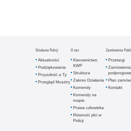
Działania Policji
O nas
Zamówienia Publ
Aktualności
Kierownictwo
Przetargi
KWP
Podziękowania
Zamówienia
Struktura
podprogow
Przyszłość a Ty
Zakres Działania
Plan zamów
Przegląd Musztry
Komendy
Kontakt
Komendy na
mapie
Prawa człowieka
Równość płci w
Policji