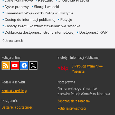
Dane kontaktowe
Rzecznik
Oficerowie Prasowi
Dyżur prasowy
Skargi i wnioski
Komendant Wojewódzki Policji w Olsztynie
Dostęp do informacji publicznej
Petycje
Zasady zwrotu kosztów stawiennictwa świadka
Deklaracja dostępności strony internetowej
Dostępność KWP
Ochrona danych
Policja online
Biuletyn Informacji Publicznej
BIP Policja Warmińsko-
Mazurska
Redakcja serwisu
Nota prawna
Chcesz wykorzystać materiał
Kontakt z redakcją
z serwisu Policja Warmińsko-Mazurska.
Dostępność
Zapoznaj się z zasadami
Deklaracja dostępności
Polityka prywatności