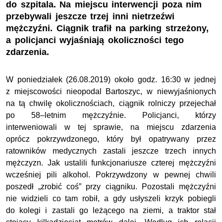
do szpitala. Na miejscu interwencji poza nim
przebywali jeszcze trzej inni nietrzeźwi
mężczyźni. Ciągnik trafił na parking strzeżony,
a policjanci wyjaśniają okoliczności tego
zdarzenia.
W poniedziałek (26.08.2019) około godz. 16:30 w jednej
z miejscowości nieopodal Bartoszyc, w niewyjaśnionych
na tą chwilę okolicznościach, ciągnik rolniczy przejechał
po 58–letnim mężczyźnie. Policjanci, którzy
interweniowali w tej sprawie, na miejscu zdarzenia
oprócz pokrzywdzonego, który był opatrywany przez
ratowników medycznych zastali jeszcze trzech innych
mężczyzn. Jak ustalili funkcjonariusze czterej mężczyźni
wcześniej pili alkohol. Pokrzywdzony w pewnej chwili
poszedł „zrobić coś” przy ciągniku. Pozostali mężczyźni
nie widzieli co tam robił, a gdy usłyszeli krzyk pobiegli
do kolegi i zastali go leżącego na ziemi, a traktor stał