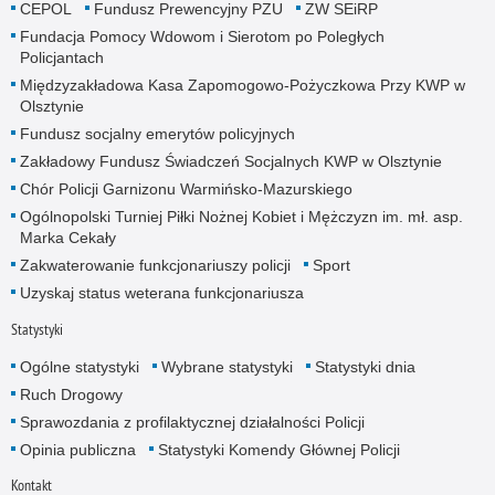
CEPOL
Fundusz Prewencyjny PZU
ZW SEiRP
Fundacja Pomocy Wdowom i Sierotom po Poległych
Policjantach
Międzyzakładowa Kasa Zapomogowo-Pożyczkowa Przy KWP w
Olsztynie
Fundusz socjalny emerytów policyjnych
Zakładowy Fundusz Świadczeń Socjalnych KWP w Olsztynie
Chór Policji Garnizonu Warmińsko-Mazurskiego
Ogólnopolski Turniej Piłki Nożnej Kobiet i Mężczyzn im. mł. asp.
Marka Cekały
Zakwaterowanie funkcjonariuszy policji
Sport
Uzyskaj status weterana funkcjonariusza
Statystyki
Ogólne statystyki
Wybrane statystyki
Statystyki dnia
Ruch Drogowy
Sprawozdania z profilaktycznej działalności Policji
Opinia publiczna
Statystyki Komendy Głównej Policji
Kontakt