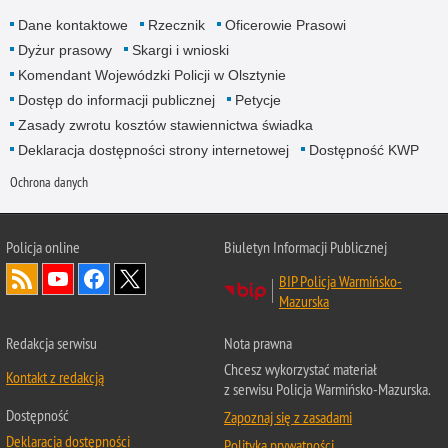
Dane kontaktowe
Rzecznik
Oficerowie Prasowi
Dyżur prasowy
Skargi i wnioski
Komendant Wojewódzki Policji w Olsztynie
Dostęp do informacji publicznej
Petycje
Zasady zwrotu kosztów stawiennictwa świadka
Deklaracja dostępności strony internetowej
Dostępność KWP
Ochrona danych
Policja online
Biuletyn Informacji Publicznej
BIP Policja Warmińsko-
Mazurska
Redakcja serwisu
Nota prawna
Chcesz wykorzystać materiał
Kontakt z redakcją
z serwisu Policja Warmińsko-Mazurska.
Dostępność
Zapoznaj się z zasadami
Deklaracja dostępności
Polityka prywatności