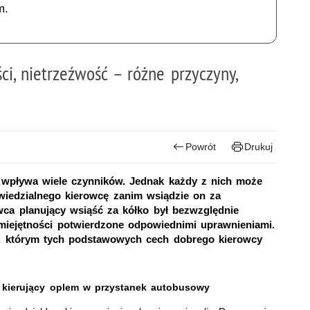
m.
ci, nietrzeźwość – różne przyczyny,
Powrót
Drukuj
 wpływa wiele czynników. Jednak każdy z nich może
wiedzialnego kierowcę zanim wsiądzie on za
wca planujący wsiąść za kółko był bezwzględnie
umiejętności potwierdzone odpowiednimi uprawnieniami.
cy, którym tych podstawowych cech dobrego kierowcy
 kierujący oplem w przystanek autobusowy