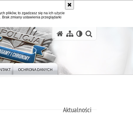
ych plików, to zgadzasz się na ich użycie
. Brak zmiany ustawienia przeglądarki
otwórz wysz
NTAKT
OCHRONA DANYCH
Aktualności