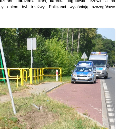
znane obrażenia ciała, karetka pogotowia przewiozła na
cy oplem był trzeźwy. Policjanci wyjaśniają szczegółowe