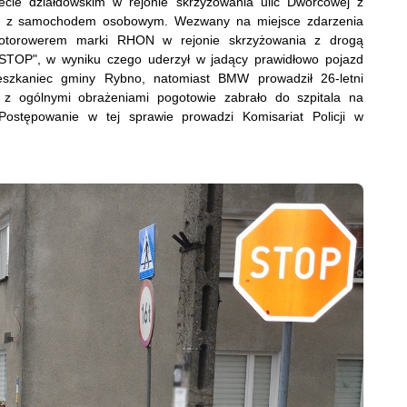
ecie działdowskim w rejonie skrzyżowania ulic Dworcowej z
ty z samochodem osobowym. Wezwany na miejsce zdarzenia
 motorowerem marki RHON w rejonie skrzyżowania z drogą
STOP", w wyniku czego uderzył w jadący prawidłowo pojazd
szkaniec gminy Rybno, natomiast BMW prowadził 26-letni
 z ogólnymi obrażeniami pogotowie zabrało do szpitala na
 Postępowanie w tej sprawie prowadzi Komisariat Policji w