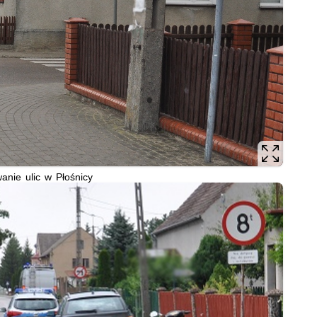
anie ulic w Płośnicy