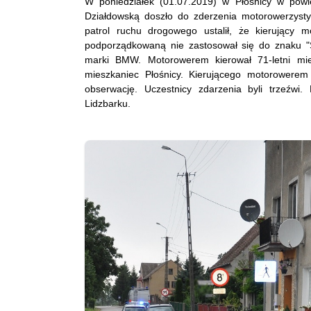
W poniedziałek (01.07.2019) w Płośnicy w powi
Działdowską doszło do zderzenia motorowerzys
patrol ruchu drogowego ustalił, że kierujący
podporządkowaną nie zastosował się do znaku "
marki BMW. Motorowerem kierował 71-letni mie
mieszkaniec Płośnicy. Kierującego motorowerem
obserwację. Uczestnicy zdarzenia byli trzeźwi.
Lidzbarku.