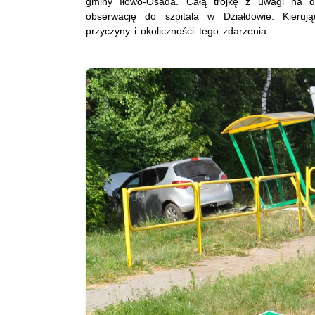
gminy Iłowo-Osada. Całą trójkę z uwagi na do
obserwację do szpitala w Działdowie. Kierują
przyczyny i okoliczności tego zdarzenia.