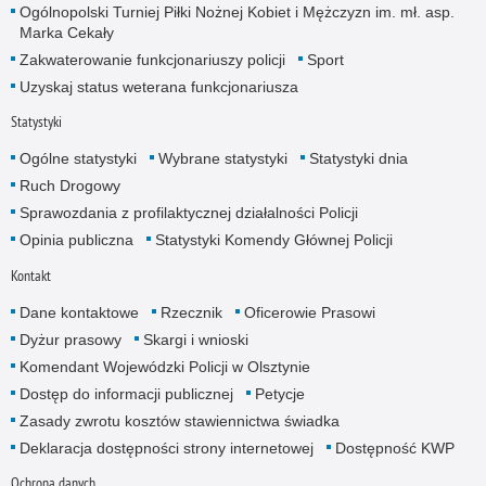
Ogólnopolski Turniej Piłki Nożnej Kobiet i Mężczyzn im. mł. asp.
Marka Cekały
Zakwaterowanie funkcjonariuszy policji
Sport
Uzyskaj status weterana funkcjonariusza
Statystyki
Ogólne statystyki
Wybrane statystyki
Statystyki dnia
Ruch Drogowy
Sprawozdania z profilaktycznej działalności Policji
Opinia publiczna
Statystyki Komendy Głównej Policji
Kontakt
Dane kontaktowe
Rzecznik
Oficerowie Prasowi
Dyżur prasowy
Skargi i wnioski
Komendant Wojewódzki Policji w Olsztynie
Dostęp do informacji publicznej
Petycje
Zasady zwrotu kosztów stawiennictwa świadka
Deklaracja dostępności strony internetowej
Dostępność KWP
Ochrona danych