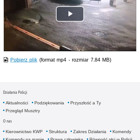
Odtwórz
wideo
Pobierz plik
(format mp4 - rozmiar 7.84 MB)
Działania Policji
Aktualności
Podziękowania
Przyszłość a Ty
Przegląd Musztry
O nas
Kierownictwo KWP
Struktura
Zakres Działania
Komendy
Komendy na mapie
Prawa człowieka
Równość płci w Policji