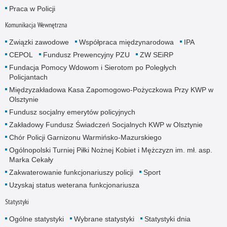
Praca w Policji
Komunikacja Wewnętrzna
Związki zawodowe
Współpraca międzynarodowa
IPA
CEPOL
Fundusz Prewencyjny PZU
ZW SEiRP
Fundacja Pomocy Wdowom i Sierotom po Poległych
Policjantach
Międzyzakładowa Kasa Zapomogowo-Pożyczkowa Przy KWP w
Olsztynie
Fundusz socjalny emerytów policyjnych
Zakładowy Fundusz Świadczeń Socjalnych KWP w Olsztynie
Chór Policji Garnizonu Warmińsko-Mazurskiego
Ogólnopolski Turniej Piłki Nożnej Kobiet i Mężczyzn im. mł. asp.
Marka Cekały
Zakwaterowanie funkcjonariuszy policji
Sport
Uzyskaj status weterana funkcjonariusza
Statystyki
Ogólne statystyki
Wybrane statystyki
Statystyki dnia