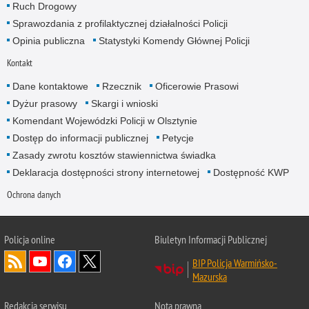
Ruch Drogowy
Sprawozdania z profilaktycznej działalności Policji
Opinia publiczna
Statystyki Komendy Głównej Policji
Kontakt
Dane kontaktowe
Rzecznik
Oficerowie Prasowi
Dyżur prasowy
Skargi i wnioski
Komendant Wojewódzki Policji w Olsztynie
Dostęp do informacji publicznej
Petycje
Zasady zwrotu kosztów stawiennictwa świadka
Deklaracja dostępności strony internetowej
Dostępność KWP
Ochrona danych
Policja online
Biuletyn Informacji Publicznej
BIP Policja Warmińsko-
Mazurska
Redakcja serwisu
Nota prawna