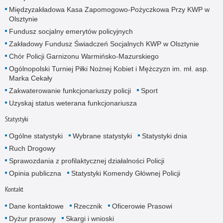
Międzyzakładowa Kasa Zapomogowo-Pożyczkowa Przy KWP w
Olsztynie
Fundusz socjalny emerytów policyjnych
Zakładowy Fundusz Świadczeń Socjalnych KWP w Olsztynie
Chór Policji Garnizonu Warmińsko-Mazurskiego
Ogólnopolski Turniej Piłki Nożnej Kobiet i Mężczyzn im. mł. asp.
Marka Cekały
Zakwaterowanie funkcjonariuszy policji
Sport
Uzyskaj status weterana funkcjonariusza
Statystyki
Ogólne statystyki
Wybrane statystyki
Statystyki dnia
Ruch Drogowy
Sprawozdania z profilaktycznej działalności Policji
Opinia publiczna
Statystyki Komendy Głównej Policji
Kontakt
Dane kontaktowe
Rzecznik
Oficerowie Prasowi
Dyżur prasowy
Skargi i wnioski