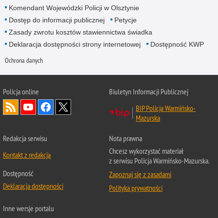
Komendant Wojewódzki Policji w Olsztynie
Dostęp do informacji publicznej
Petycje
Zasady zwrotu kosztów stawiennictwa świadka
Deklaracja dostępności strony internetowej
Dostępność KWP
Ochrona danych
Policja online
Biuletyn Informacji Publicznej
BIP Policja Warmińsko-
Mazurska
Redakcja serwisu
Nota prawna
Chcesz wykorzystać materiał
Kontakt z redakcją
z serwisu Policja Warmińsko-Mazurska.
Dostępność
Zapoznaj się z zasadami
Deklaracja dostępności
Polityka prywatności
Inne wersje portalu