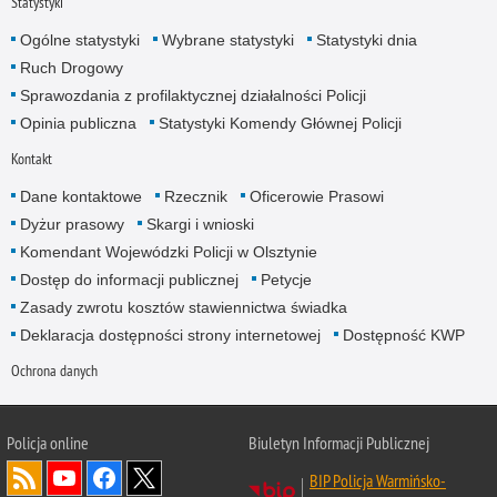
Statystyki
Ogólne statystyki
Wybrane statystyki
Statystyki dnia
Ruch Drogowy
Sprawozdania z profilaktycznej działalności Policji
Opinia publiczna
Statystyki Komendy Głównej Policji
Kontakt
Dane kontaktowe
Rzecznik
Oficerowie Prasowi
Dyżur prasowy
Skargi i wnioski
Komendant Wojewódzki Policji w Olsztynie
Dostęp do informacji publicznej
Petycje
Zasady zwrotu kosztów stawiennictwa świadka
Deklaracja dostępności strony internetowej
Dostępność KWP
Ochrona danych
Policja online
Biuletyn Informacji Publicznej
BIP Policja Warmińsko-