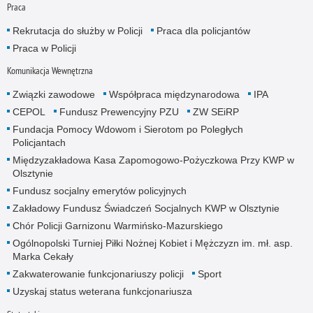
Praca
Rekrutacja do służby w Policji
Praca dla policjantów
Praca w Policji
Komunikacja Wewnętrzna
Związki zawodowe
Współpraca międzynarodowa
IPA
CEPOL
Fundusz Prewencyjny PZU
ZW SEiRP
Fundacja Pomocy Wdowom i Sierotom po Poległych
Policjantach
Międzyzakładowa Kasa Zapomogowo-Pożyczkowa Przy KWP w
Olsztynie
Fundusz socjalny emerytów policyjnych
Zakładowy Fundusz Świadczeń Socjalnych KWP w Olsztynie
Chór Policji Garnizonu Warmińsko-Mazurskiego
Ogólnopolski Turniej Piłki Nożnej Kobiet i Mężczyzn im. mł. asp.
Marka Cekały
Zakwaterowanie funkcjonariuszy policji
Sport
Uzyskaj status weterana funkcjonariusza