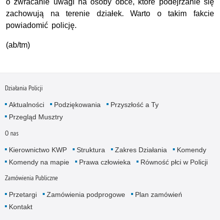
o zwracanie uwagi na osoby obce, które podejrzanie się
zachowują na terenie działek. Warto o takim fakcie
powiadomić policję.
(ab/tm)
Działania Policji
Aktualności
Podziękowania
Przyszłość a Ty
Przegląd Musztry
O nas
Kierownictwo KWP
Struktura
Zakres Działania
Komendy
Komendy na mapie
Prawa człowieka
Równość płci w Policji
Zamówienia Publiczne
Przetargi
Zamówienia podprogowe
Plan zamówień
Kontakt