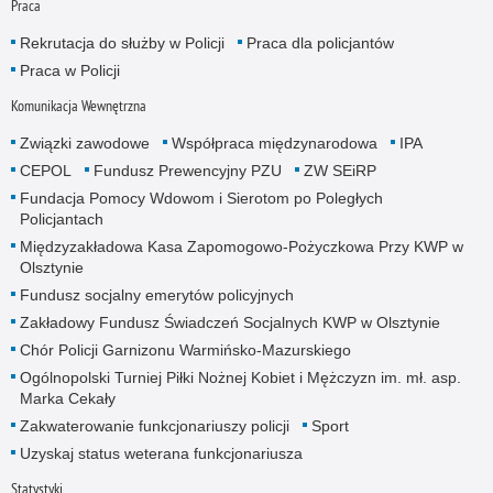
Praca
Rekrutacja do służby w Policji
Praca dla policjantów
Praca w Policji
Komunikacja Wewnętrzna
Związki zawodowe
Współpraca międzynarodowa
IPA
CEPOL
Fundusz Prewencyjny PZU
ZW SEiRP
Fundacja Pomocy Wdowom i Sierotom po Poległych
Policjantach
Międzyzakładowa Kasa Zapomogowo-Pożyczkowa Przy KWP w
Olsztynie
Fundusz socjalny emerytów policyjnych
Zakładowy Fundusz Świadczeń Socjalnych KWP w Olsztynie
Chór Policji Garnizonu Warmińsko-Mazurskiego
Ogólnopolski Turniej Piłki Nożnej Kobiet i Mężczyzn im. mł. asp.
Marka Cekały
Zakwaterowanie funkcjonariuszy policji
Sport
Uzyskaj status weterana funkcjonariusza
Statystyki