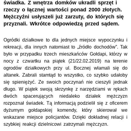
świadka. Z wnętrza domków ukradli sprzęt i
rzeczy o łącznej wartości ponad 2000 złotych.
Mężczyźni usłyszeli już zarzuty, do których się
przyznali. Wkrótce odpowiedzą przed sądem.
Ogródki działkowe to dla jednych miejsce wypoczynku i
rekreacji, dla innych natomiast to „źródło dochodów”. Tak
było w przypadku trzech mieszkańców Gołdapi, którzy w
nocy z czwartku na piątek (21/22.02.2019) na terenie
ogrodów działkowych przy ul. Bocznej włamali się do
altanek. Zabrali stamtąd to wszystko, co szybko udałoby
się spieniężyć. Ze swoich poczynań nie cieszyli jednak
długo. W piątek swoją skrzynkę z narzędziami w rękach
dwóch spacerujących niedaleko działek mężczyzn
rozpoznał świadek. Tą informacją podzielił się z oficerem
dyżurnym gołdapskiej komendy, który skierował we
wskazane miejsce policjantów. Dzięki dokładnej relacji i
szybkiej reakcji dzielnicowi zatrzymali mężczyzn.