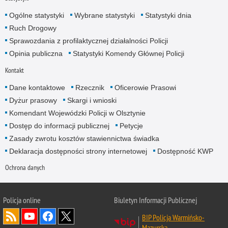
Ogólne statystyki
Wybrane statystyki
Statystyki dnia
Ruch Drogowy
Sprawozdania z profilaktycznej działalności Policji
Opinia publiczna
Statystyki Komendy Głównej Policji
Kontakt
Dane kontaktowe
Rzecznik
Oficerowie Prasowi
Dyżur prasowy
Skargi i wnioski
Komendant Wojewódzki Policji w Olsztynie
Dostęp do informacji publicznej
Petycje
Zasady zwrotu kosztów stawiennictwa świadka
Deklaracja dostępności strony internetowej
Dostępność KWP
Ochrona danych
Policja online
Biuletyn Informacji Publicznej
BIP Policja Warmińsko-
Mazurska