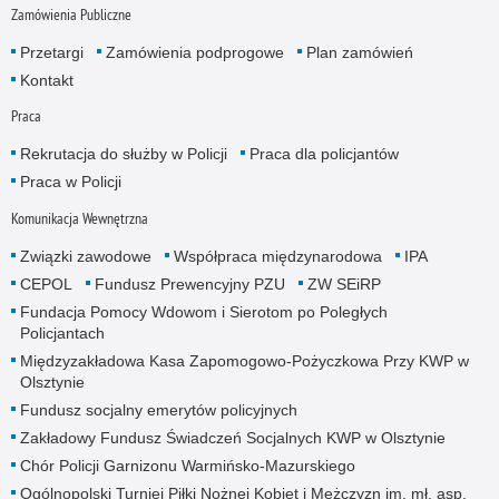
Zamówienia Publiczne
Przetargi
Zamówienia podprogowe
Plan zamówień
Kontakt
Praca
Rekrutacja do służby w Policji
Praca dla policjantów
Praca w Policji
Komunikacja Wewnętrzna
Związki zawodowe
Współpraca międzynarodowa
IPA
CEPOL
Fundusz Prewencyjny PZU
ZW SEiRP
Fundacja Pomocy Wdowom i Sierotom po Poległych
Policjantach
Międzyzakładowa Kasa Zapomogowo-Pożyczkowa Przy KWP w
Olsztynie
Fundusz socjalny emerytów policyjnych
Zakładowy Fundusz Świadczeń Socjalnych KWP w Olsztynie
Chór Policji Garnizonu Warmińsko-Mazurskiego
Ogólnopolski Turniej Piłki Nożnej Kobiet i Mężczyzn im. mł. asp.