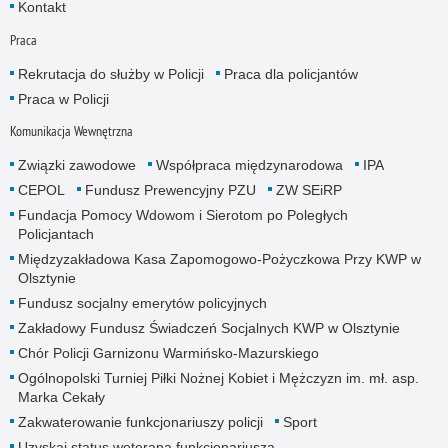
Kontakt
Praca
Rekrutacja do służby w Policji
Praca dla policjantów
Praca w Policji
Komunikacja Wewnętrzna
Związki zawodowe
Współpraca międzynarodowa
IPA
CEPOL
Fundusz Prewencyjny PZU
ZW SEiRP
Fundacja Pomocy Wdowom i Sierotom po Poległych
Policjantach
Międzyzakładowa Kasa Zapomogowo-Pożyczkowa Przy KWP w
Olsztynie
Fundusz socjalny emerytów policyjnych
Zakładowy Fundusz Świadczeń Socjalnych KWP w Olsztynie
Chór Policji Garnizonu Warmińsko-Mazurskiego
Ogólnopolski Turniej Piłki Nożnej Kobiet i Mężczyzn im. mł. asp.
Marka Cekały
Zakwaterowanie funkcjonariuszy policji
Sport
Uzyskaj status weterana funkcjonariusza