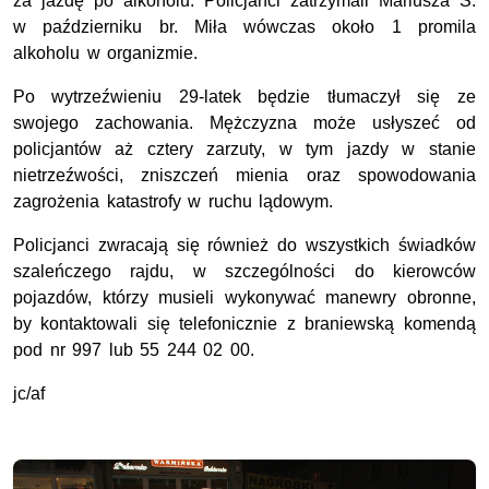
za jazdę po alkoholu. Policjanci zatrzymali Mariusza S.
w październiku br. Miła wówczas około 1 promila
alkoholu w organizmie.
Po wytrzeźwieniu 29-latek będzie tłumaczył się ze
swojego zachowania. Mężczyzna może usłyszeć od
policjantów aż cztery zarzuty, w tym jazdy w stanie
nietrzeźwości, zniszczeń mienia oraz spowodowania
zagrożenia katastrofy w ruchu lądowym.
Policjanci zwracają się również do wszystkich świadków
szaleńczego rajdu, w szczególności do kierowców
pojazdów, którzy musieli wykonywać manewry obronne,
by kontaktowali się telefonicznie z braniewską komendą
pod nr 997 lub 55 244 02 00.
jc/af