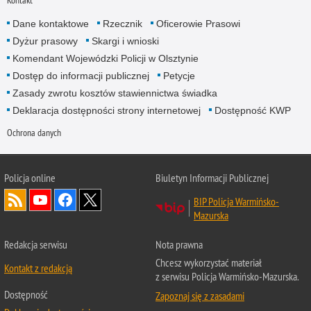
Kontakt
Dane kontaktowe
Rzecznik
Oficerowie Prasowi
Dyżur prasowy
Skargi i wnioski
Komendant Wojewódzki Policji w Olsztynie
Dostęp do informacji publicznej
Petycje
Zasady zwrotu kosztów stawiennictwa świadka
Deklaracja dostępności strony internetowej
Dostępność KWP
Ochrona danych
Policja online
Biuletyn Informacji Publicznej
BIP Policja Warmińsko-
Mazurska
Redakcja serwisu
Nota prawna
Chcesz wykorzystać materiał
Kontakt z redakcją
z serwisu Policja Warmińsko-Mazurska.
Dostępność
Zapoznaj się z zasadami