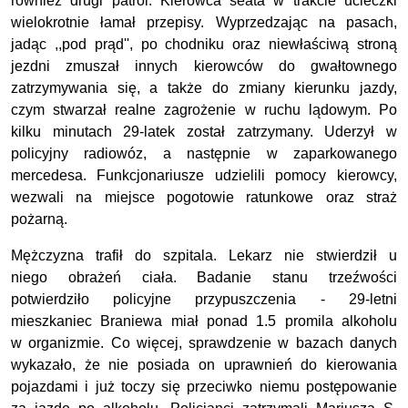
również drugi patrol. Kierowca seata w trakcie ucieczki
wielokrotnie łamał przepisy. Wyprzedzając na pasach,
jadąc ,,pod prąd'', po chodniku oraz niewłaściwą stroną
jezdni zmuszał innych kierowców do gwałtownego
zatrzymywania się, a także do zmiany kierunku jazdy,
czym stwarzał realne zagrożenie w ruchu lądowym. Po
kilku minutach 29-latek został zatrzymany. Uderzył w
policyjny radiowóz, a następnie w zaparkowanego
mercedesa. Funkcjonariusze udzielili pomocy kierowcy,
wezwali na miejsce pogotowie ratunkowe oraz straż
pożarną.
Mężczyzna trafił do szpitala. Lekarz nie stwierdził u
niego obrażeń ciała. Badanie stanu trzeźwości
potwierdziło policyjne przypuszczenia - 29-letni
mieszkaniec Braniewa miał ponad 1.5 promila alkoholu
w organizmie. Co więcej, sprawdzenie w bazach danych
wykazało, że nie posiada on uprawnień do kierowania
pojazdami i już toczy się przeciwko niemu postępowanie