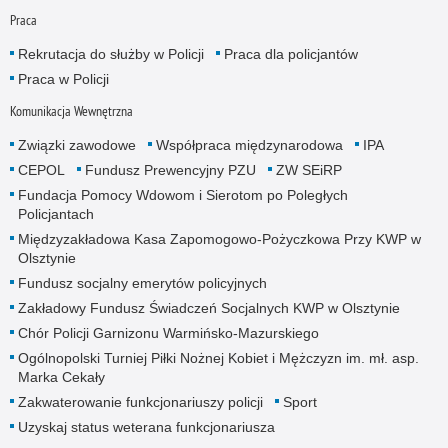
Praca
Rekrutacja do służby w Policji
Praca dla policjantów
Praca w Policji
Komunikacja Wewnętrzna
Związki zawodowe
Współpraca międzynarodowa
IPA
CEPOL
Fundusz Prewencyjny PZU
ZW SEiRP
Fundacja Pomocy Wdowom i Sierotom po Poległych
Policjantach
Międzyzakładowa Kasa Zapomogowo-Pożyczkowa Przy KWP w
Olsztynie
Fundusz socjalny emerytów policyjnych
Zakładowy Fundusz Świadczeń Socjalnych KWP w Olsztynie
Chór Policji Garnizonu Warmińsko-Mazurskiego
Ogólnopolski Turniej Piłki Nożnej Kobiet i Mężczyzn im. mł. asp.
Marka Cekały
Zakwaterowanie funkcjonariuszy policji
Sport
Uzyskaj status weterana funkcjonariusza