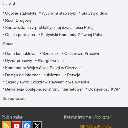
Statystyki
Ogólne statystyki
Wybrane statystyki
Statystyki dnia
Ruch Drogowy
Sprawozdania z profilaktycznej działalności Policji
Opinia publiczna
Statystyki Komendy Głównej Policji
Kontakt
Dane kontaktowe
Rzecznik
Oficerowie Prasowi
Dyżur prasowy
Skargi i wnioski
Komendant Wojewódzki Policji w Olsztynie
Dostęp do informacji publicznej
Petycje
Zasady zwrotu kosztów stawiennictwa świadka
Deklaracja dostępności strony internetowej
Dostępność KWP
Ochrona danych
Policja online
Biuletyn Informacji Publicznej
BIP Policja Warmińsko-