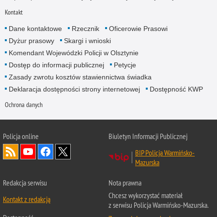
Kontakt
Dane kontaktowe
Rzecznik
Oficerowie Prasowi
Dyżur prasowy
Skargi i wnioski
Komendant Wojewódzki Policji w Olsztynie
Dostęp do informacji publicznej
Petycje
Zasady zwrotu kosztów stawiennictwa świadka
Deklaracja dostępności strony internetowej
Dostępność KWP
Ochrona danych
Policja online
Biuletyn Informacji Publicznej
BIP Policja Warmińsko-
Mazurska
Redakcja serwisu
Nota prawna
Chcesz wykorzystać materiał
Kontakt z redakcją
z serwisu Policja Warmińsko-Mazurska.