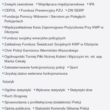
Związki zawodowe
Współpraca międzynarodowa
IPA
CEPOL
Fundusz Prewencyjny PZU
ZW SEiRP
Fundacja Pomocy Wdowom i Sierotom po Poległych
Policjantach
Międzyzakładowa Kasa Zapomogowo-Pożyczkowa Przy KWP w
Olsztynie
Fundusz socjalny emerytów policyjnych
Zakładowy Fundusz Świadczeń Socjalnych KWP w Olsztynie
Chór Policji Garnizonu Warmińsko-Mazurskiego
Ogólnopolski Turniej Piłki Nożnej Kobiet i Mężczyzn im. mł. asp.
Marka Cekały
Zakwaterowanie funkcjonariuszy policji
Sport
Uzyskaj status weterana funkcjonariusza
Statystyki
Ogólne statystyki
Wybrane statystyki
Statystyki dnia
Ruch Drogowy
Sprawozdania z profilaktycznej działalności Policji
Opinia publiczna
Statystyki Komendy Głównej Policji