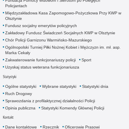
Fundacja Pomocy Wdowom i Sierotom po Poległych
Policjantach
Międzyzakładowa Kasa Zapomogowo-Pożyczkowa Przy KWP w
Olsztynie
Fundusz socjalny emerytów policyjnych
Zakładowy Fundusz Świadczeń Socjalnych KWP w Olsztynie
Chór Policji Garnizonu Warmińsko-Mazurskiego
Ogólnopolski Turniej Piłki Nożnej Kobiet i Mężczyzn im. mł. asp.
Marka Cekały
Zakwaterowanie funkcjonariuszy policji
Sport
Uzyskaj status weterana funkcjonariusza
Statystyki
Ogólne statystyki
Wybrane statystyki
Statystyki dnia
Ruch Drogowy
Sprawozdania z profilaktycznej działalności Policji
Opinia publiczna
Statystyki Komendy Głównej Policji
Kontakt
Dane kontaktowe
Rzecznik
Oficerowie Prasowi