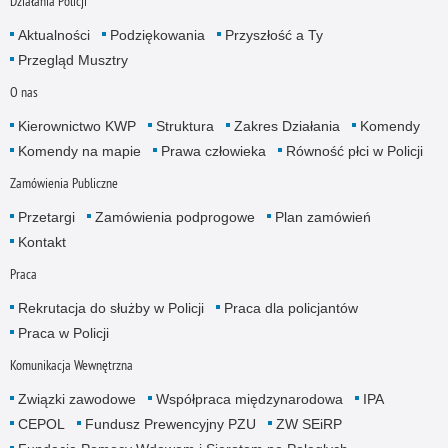
Działania Policji
Aktualności
Podziękowania
Przyszłość a Ty
Przegląd Musztry
O nas
Kierownictwo KWP
Struktura
Zakres Działania
Komendy
Komendy na mapie
Prawa człowieka
Równość płci w Policji
Zamówienia Publiczne
Przetargi
Zamówienia podprogowe
Plan zamówień
Kontakt
Praca
Rekrutacja do służby w Policji
Praca dla policjantów
Praca w Policji
Komunikacja Wewnętrzna
Związki zawodowe
Współpraca międzynarodowa
IPA
CEPOL
Fundusz Prewencyjny PZU
ZW SEiRP