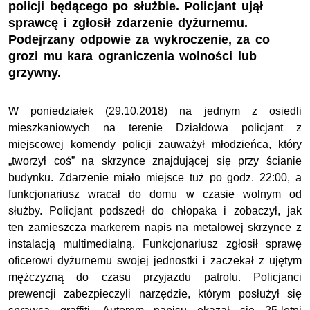
policji będącego po służbie. Policjant ujął
sprawcę i zgłosił zdarzenie dyżurnemu.
Podejrzany odpowie za wykroczenie, za co
grozi mu kara ograniczenia wolności lub
grzywny.
W poniedziałek (29.10.2018) na jednym z osiedli
mieszkaniowych na terenie Działdowa policjant z
miejscowej komendy policji zauważył młodzieńca, który
„tworzył coś” na skrzynce znajdującej się przy ścianie
budynku. Zdarzenie miało miejsce tuż po godz. 22:00, a
funkcjonariusz wracał do domu w czasie wolnym od
służby. Policjant podszedł do chłopaka i zobaczył, jak
ten zamieszcza markerem napis na metalowej skrzynce z
instalacją multimedialną. Funkcjonariusz zgłosił sprawę
oficerowi dyżurnemu swojej jednostki i zaczekał z ujętym
mężczyzną do czasu przyjazdu patrolu. Policjanci
prewencji zabezpieczyli narzędzie, którym posłużył się