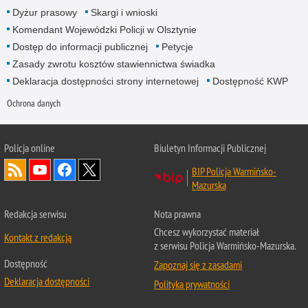
Dyżur prasowy
Skargi i wnioski
Komendant Wojewódzki Policji w Olsztynie
Dostęp do informacji publicznej
Petycje
Zasady zwrotu kosztów stawiennictwa świadka
Deklaracja dostępności strony internetowej
Dostępność KWP
Ochrona danych
Policja online
Biuletyn Informacji Publicznej
BIP Policja Warmińsko-
Mazurska
Redakcja serwisu
Nota prawna
Chcesz wykorzystać materiał
Kontakt z redakcją
z serwisu Policja Warmińsko-Mazurska.
Dostępność
Zapoznaj się z zasadami
Deklaracja dostępności
Polityka prywatności