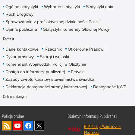
Ogólne statystyki
Wybrane statystyki
Statystyki dnia
Ruch Drogowy
Sprawozdania z profilaktycznej działalności Policji
Opinia publiczna
Statystyki Komendy Głównej Policji
Kontakt
Dane kontaktowe
Rzecznik
Oficerowie Prasowi
Dyżur prasowy
Skargi i wnioski
Komendant Wojewódzki Policji w Olsztynie
Dostęp do informacji publicznej
Petycje
Zasady zwrotu kosztów stawiennictwa świadka
Deklaracja dostępności strony internetowej
Dostępność KWP
Ochrona danych
Policja online
Biuletyn Informacji Publicznej
BIP Policja Warmińsko-
Mazurska