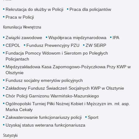
Rekrutacja do służby w Policji
Praca dla policjantów
Praca w Policji
Komunikacja Wewnętrzna
Związki zawodowe
Współpraca międzynarodowa
IPA
CEPOL
Fundusz Prewencyjny PZU
ZW SEiRP
Fundacja Pomocy Wdowom i Sierotom po Poległych
Policjantach
Międzyzakładowa Kasa Zapomogowo-Pożyczkowa Przy KWP w
Olsztynie
Fundusz socjalny emerytów policyjnych
Zakładowy Fundusz Świadczeń Socjalnych KWP w Olsztynie
Chór Policji Garnizonu Warmińsko-Mazurskiego
Ogólnopolski Turniej Piłki Nożnej Kobiet i Mężczyzn im. mł. asp.
Marka Cekały
Zakwaterowanie funkcjonariuszy policji
Sport
Uzyskaj status weterana funkcjonariusza
Statystyki