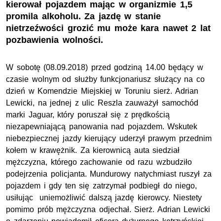
kierował pojazdem mając w organizmie 1,5
promila alkoholu. Za jazdę w stanie
nietrzeźwości grozić mu może kara nawet 2 lat
pozbawienia wolności.
W sobotę (08.09.2018) przed godziną 14.00 będący w
czasie wolnym od służby funkcjonariusz służący na co
dzień w Komendzie Miejskiej w Toruniu sierż. Adrian
Lewicki, na jednej z ulic Reszla zauważył samochód
marki Jaguar, który poruszał się z prędkością
niezapewniającą panowania nad pojazdem. Wskutek
niebezpiecznej jazdy kierujący uderzył prawym przednim
kołem w krawężnik. Za kierownicą auta siedział
mężczyzna, którego zachowanie od razu wzbudziło
podejrzenia policjanta. Mundurowy natychmiast ruszył za
pojazdem i gdy ten się zatrzymał podbiegł do niego,
usiłując uniemożliwić dalszą jazdę kierowcy. Niestety
pomimo prób mężczyzna odjechał. Sierż. Adrian Lewicki