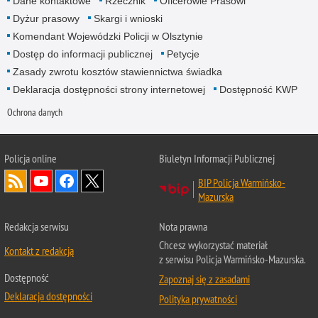
Dane kontaktowe
Rzecznik
Oficerowie Prasowi
Dyżur prasowy
Skargi i wnioski
Komendant Wojewódzki Policji w Olsztynie
Dostęp do informacji publicznej
Petycje
Zasady zwrotu kosztów stawiennictwa świadka
Deklaracja dostępności strony internetowej
Dostępność KWP
Ochrona danych
Policja online
Biuletyn Informacji Publicznej
BIP Policja Warmińsko-
Mazurska
Redakcja serwisu
Nota prawna
Chcesz wykorzystać materiał
Kontakt z redakcją
z serwisu Policja Warmińsko-Mazurska.
Dostępność
Zapoznaj się z zasadami
Deklaracja dostępności
Polityka prywatności