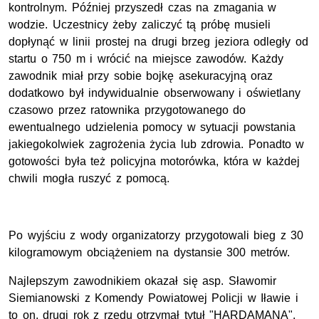
kontrolnym. Później przyszedł czas na zmagania w
wodzie. Uczestnicy żeby zaliczyć tą próbę musieli
dopłynąć w linii prostej na drugi brzeg jeziora odległy od
startu o 750 m i wrócić na miejsce zawodów. Każdy
zawodnik miał przy sobie bojkę asekuracyjną oraz
dodatkowo był indywidualnie obserwowany i oświetlany
czasowo przez ratownika przygotowanego do
ewentualnego udzielenia pomocy w sytuacji powstania
jakiegokolwiek zagrożenia życia lub zdrowia. Ponadto w
gotowości była też policyjna motorówka, która w każdej
chwili mogła ruszyć z pomocą.
Po wyjściu z wody organizatorzy przygotowali bieg z 30
kilogramowym obciążeniem na dystansie 300 metrów.
Najlepszym zawodnikiem okazał się asp. Sławomir
Siemianowski z Komendy Powiatowej Policji w Iławie i
to on, drugi rok z rzędu otrzymał tytuł "HARDAMANA".