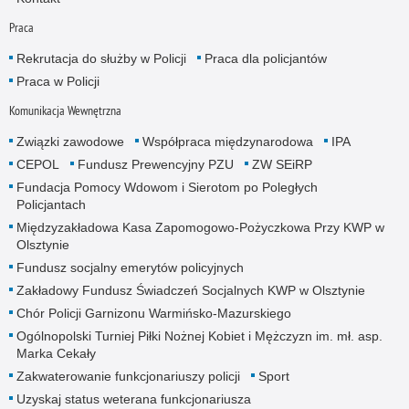
Praca
Rekrutacja do służby w Policji
Praca dla policjantów
Praca w Policji
Komunikacja Wewnętrzna
Związki zawodowe
Współpraca międzynarodowa
IPA
CEPOL
Fundusz Prewencyjny PZU
ZW SEiRP
Fundacja Pomocy Wdowom i Sierotom po Poległych
Policjantach
Międzyzakładowa Kasa Zapomogowo-Pożyczkowa Przy KWP w
Olsztynie
Fundusz socjalny emerytów policyjnych
Zakładowy Fundusz Świadczeń Socjalnych KWP w Olsztynie
Chór Policji Garnizonu Warmińsko-Mazurskiego
Ogólnopolski Turniej Piłki Nożnej Kobiet i Mężczyzn im. mł. asp.
Marka Cekały
Zakwaterowanie funkcjonariuszy policji
Sport
Uzyskaj status weterana funkcjonariusza