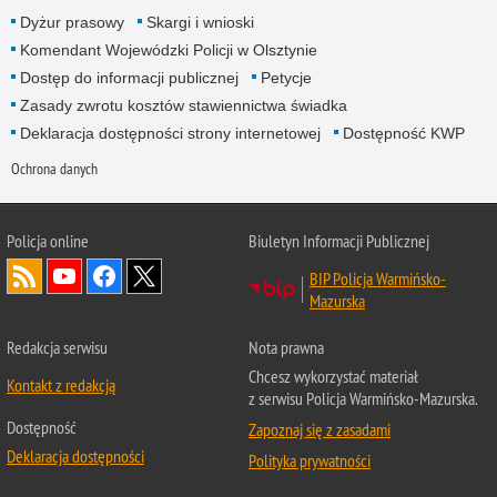
Dyżur prasowy
Skargi i wnioski
Komendant Wojewódzki Policji w Olsztynie
Dostęp do informacji publicznej
Petycje
Zasady zwrotu kosztów stawiennictwa świadka
Deklaracja dostępności strony internetowej
Dostępność KWP
Ochrona danych
Policja online
Biuletyn Informacji Publicznej
BIP Policja Warmińsko-
Mazurska
Redakcja serwisu
Nota prawna
Chcesz wykorzystać materiał
Kontakt z redakcją
z serwisu Policja Warmińsko-Mazurska.
Dostępność
Zapoznaj się z zasadami
Deklaracja dostępności
Polityka prywatności