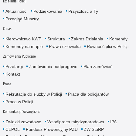
Działania Policji
Aktualności
Podziękowania
Przyszłość a Ty
Przegląd Musztry
O nas
Kierownictwo KWP
Struktura
Zakres Działania
Komendy
Komendy na mapie
Prawa człowieka
Równość płci w Policji
Zamówienia Publiczne
Przetargi
Zamówienia podprogowe
Plan zamówień
Kontakt
Praca
Rekrutacja do służby w Policji
Praca dla policjantów
Praca w Policji
Komunikacja Wewnętrzna
Związki zawodowe
Współpraca międzynarodowa
IPA
CEPOL
Fundusz Prewencyjny PZU
ZW SEiRP