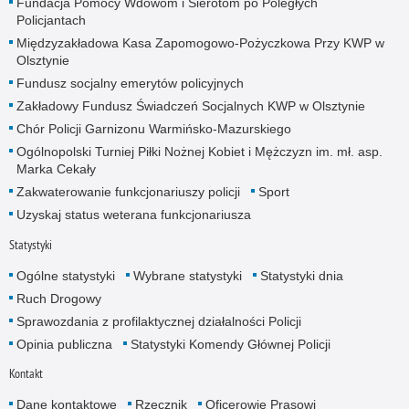
Fundacja Pomocy Wdowom i Sierotom po Poległych
Policjantach
Międzyzakładowa Kasa Zapomogowo-Pożyczkowa Przy KWP w
Olsztynie
Fundusz socjalny emerytów policyjnych
Zakładowy Fundusz Świadczeń Socjalnych KWP w Olsztynie
Chór Policji Garnizonu Warmińsko-Mazurskiego
Ogólnopolski Turniej Piłki Nożnej Kobiet i Mężczyzn im. mł. asp.
Marka Cekały
Zakwaterowanie funkcjonariuszy policji
Sport
Uzyskaj status weterana funkcjonariusza
Statystyki
Ogólne statystyki
Wybrane statystyki
Statystyki dnia
Ruch Drogowy
Sprawozdania z profilaktycznej działalności Policji
Opinia publiczna
Statystyki Komendy Głównej Policji
Kontakt
Dane kontaktowe
Rzecznik
Oficerowie Prasowi