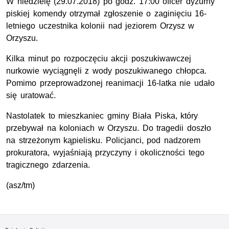
W niedzielę (29.07.2018) po godz. 17:00 oficer dyżurny
piskiej komendy otrzymał zgłoszenie o zaginięciu 16-
letniego uczestnika kolonii nad jeziorem Orzysz w
Orzyszu.
Kilka minut po rozpoczęciu akcji poszukiwawczej
nurkowie wyciągnęli z wody poszukiwanego chłopca.
Pomimo przeprowadzonej reanimacji 16-latka nie udało
się uratować.
Nastolatek to mieszkaniec gminy Biała Piska, który
przebywał na koloniach w Orzyszu. Do tragedii doszło
na strzeżonym kąpielisku. Policjanci, pod nadzorem
prokuratora, wyjaśniają przyczyny i okoliczności tego
tragicznego zdarzenia.
(asz/tm)