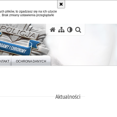
ych plików, to zgadzasz się na ich użycie
. Brak zmiany ustawienia przeglądarki
otwórz wysz
NTAKT
OCHRONA DANYCH
Aktualności