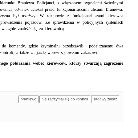
 kierunku Braniewa. Policjanci, z włączonymi sygnałami świetlnymi
ownicą 60-latek uciekał przed funkcjonariuszami ulicami Braniewa.
czyzna był trzeźwy. W rozmowie z funkcjonariuszami kierowca
prowadzenia pojazdów. Ze sprawdzenia w policyjnych systemach
 w ogóle znaleźć się za kierownicą.
st do komendy, gdzie kryminalni przedstawili podejrzanemu dwa
kontroli, a także za jazdę wbrew sądowemu zakazowi.
dnego pobłażania wobec kierowców, którzy stwarzają zagrożenie
braniewo
nie zatrzymał się do kontroli
sądowy zakaz