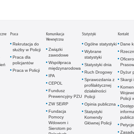
iczne
Praca
Komunikacja
Statystyki
Kontakt
Wewnętrzna
Rekrutacja do
Ogólne statystyki
Dane k
Związki
służby w Policji
Wybrane
Rzeczn
zawodowe
e
Praca dla
statystyki
Oficer
Współpraca
policjantów
ień
Statystyki dnia
Prasow
międzynarodowa
Praca w Policji
Ruch Drogowy
Dyżur 
IPA
Sprawozdania z
Skargi 
CEPOL
profilaktycznej
Komen
Fundusz
działalności
Wojewó
Prewencyjny PZU
Policji
Policji
ZW SEiRP
Opinia publiczna
Dostęp
Fundacja
Statystyki
informa
Pomocy
Komendy
publicz
Wdowom i
Głównej Policji
Petycje
Sierotom po
Zasady
Poległych