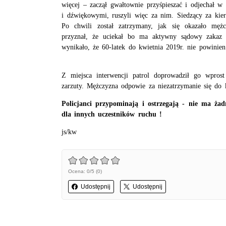
więcej – zaczął gwałtownie przyśpieszać i odjechał w
i dźwiękowymi, ruszyli więc za nim. Siedzący za kier
Po chwili został zatrzymany, jak się okazało męż
przyznał, że uciekał bo ma aktywny sądowy zakaz 
wynikało, że 60-latek do kwietnia 2019r. nie powinien
Z miejsca interwencji patrol doprowadził go wpro
zarzuty. Mężczyzna odpowie za niezatrzymanie się do 
Policjanci przypominają i ostrzegają - nie ma ża
dla innych uczestników ruchu !
​js/kw
Ocena: 0/5 (0)
Udostępnij
Udostępnij