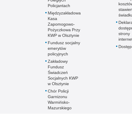
kosztó
Policjantach
stawie
Międzyzakładowa
świadk
Kasa
Deklar
Zapomogowo-
dostęp
Pożyczkowa Przy
strony
KWP w Olsztynie
interne
Fundusz socjalny
Dostę
emerytów
policyjnych
Zakładowy
Fundusz
Świadczeń
Socjalnych KWP
w Olsztynie
Chór Policji
Garnizonu
Warmińsko-
Mazurskiego
Ogólnopolski
Turniej Piłki
Nożnej Kobiet i
Mężczyzn im. mł.