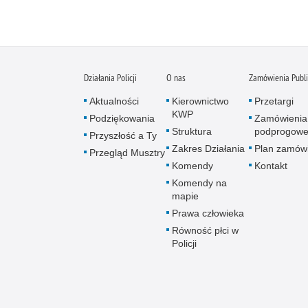
Działania Policji
O nas
Zamówienia Publ
Aktualności
Kierownictwo
Przetargi
KWP
Podziękowania
Zamówienia
Struktura
podprogow
Przyszłość a Ty
Zakres Działania
Plan zamów
Przegląd Musztry
Komendy
Kontakt
Komendy na
mapie
Prawa człowieka
Równość płci w
Policji