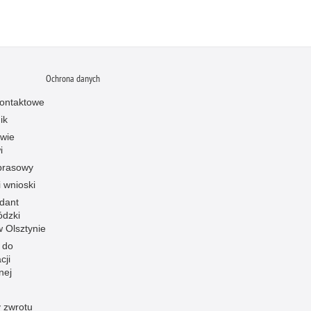
Ochrona danych
ontaktowe
ik
owie
i
prasowy
i wnioski
dant
dzki
 w Olsztynie
 do
cji
nej
 zwrotu