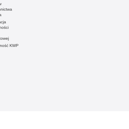
w
nnictwa
a
acja
ności
towej
pność KWP