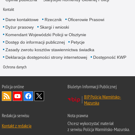
Kontakt
Dane kontaktowe
Rzecznik
Oficerowie Prasowi
Dyżur prasowy
Skargi i wnioski
Komendant Wojewódzki Policji w Olsztynie
Dostęp do informacji publicznej
Petycje
Zasady zwrotu kosztów stawiennictwa świadka
Deklaracja dostępności strony internetowej
Dostępność KWP
Ochrona danych
Policja online
Biuletyn Informacji Publicznej
BIP Policja Warmińsko-
Mazurska
Redakcja serwisu
Nota prawna
Chcesz wykorzystać materiał
Kontakt z redakcją
z serwisu Policja Warmińsko-Mazurska.