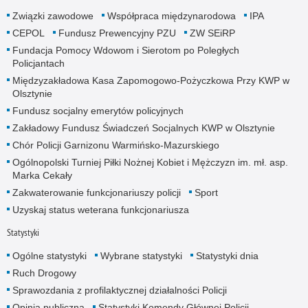
Związki zawodowe
Współpraca międzynarodowa
IPA
CEPOL
Fundusz Prewencyjny PZU
ZW SEiRP
Fundacja Pomocy Wdowom i Sierotom po Poległych
Policjantach
Międzyzakładowa Kasa Zapomogowo-Pożyczkowa Przy KWP w
Olsztynie
Fundusz socjalny emerytów policyjnych
Zakładowy Fundusz Świadczeń Socjalnych KWP w Olsztynie
Chór Policji Garnizonu Warmińsko-Mazurskiego
Ogólnopolski Turniej Piłki Nożnej Kobiet i Mężczyzn im. mł. asp.
Marka Cekały
Zakwaterowanie funkcjonariuszy policji
Sport
Uzyskaj status weterana funkcjonariusza
Statystyki
Ogólne statystyki
Wybrane statystyki
Statystyki dnia
Ruch Drogowy
Sprawozdania z profilaktycznej działalności Policji
Opinia publiczna
Statystyki Komendy Głównej Policji