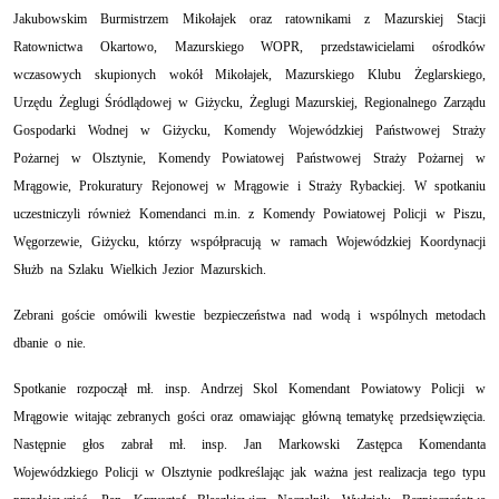
Jakubowskim Burmistrzem Mikołajek oraz
ratownikami z Mazurskiej Stacji
Ratownictwa Okartowo, Mazurskiego WOPR, przedstawicielami ośrodków
wczasowych skupionych wokół Mikołajek, Mazurskiego Klubu Żeglarskiego,
Urzędu Żeglugi Śródlądowej w Giżycku, Żeglugi Mazurskiej, Regionalnego Zarządu
Gospodarki Wodnej w Giżycku, Komendy Wojewódzkiej Państwowej Straży
Pożarnej w Olsztynie, Komendy Powiatowej Państwowej Straży Pożarnej w
Mrągowie, Prokuratury Rejonowej w Mrągowie i Straży Rybackiej. W spotkaniu
uczestniczyli również Komendanci m.in. z Komendy Powiatowej Policji w Piszu,
Węgorzewie, Giżycku, którzy współpracują w ramach Wojewódzkiej Koordynacji
Służb na Szlaku Wielkich Jezior Mazurskich.
Zebrani goście omówili kwestie bezpieczeństwa nad wodą i wspólnych metodach
dbanie o nie.
Spotkanie rozpoczął mł. insp. Andrzej Skol Komendant Powiatowy Policji w
Mrągowie witając zebranych gości oraz omawiając główną tematykę przedsięwzięcia.
Następnie głos zabrał
mł. insp. Jan Markowski Zastępca Komendanta
Wojewódzkiego Policji w Olsztynie podkreślając jak ważna jest realizacja tego typu