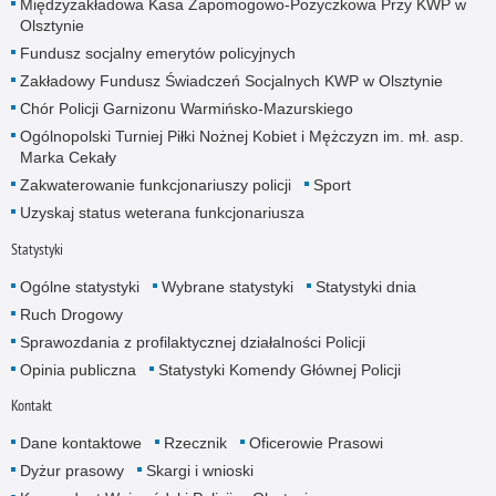
Międzyzakładowa Kasa Zapomogowo-Pożyczkowa Przy KWP w
Olsztynie
Fundusz socjalny emerytów policyjnych
Zakładowy Fundusz Świadczeń Socjalnych KWP w Olsztynie
Chór Policji Garnizonu Warmińsko-Mazurskiego
Ogólnopolski Turniej Piłki Nożnej Kobiet i Mężczyzn im. mł. asp.
Marka Cekały
Zakwaterowanie funkcjonariuszy policji
Sport
Uzyskaj status weterana funkcjonariusza
Statystyki
Ogólne statystyki
Wybrane statystyki
Statystyki dnia
Ruch Drogowy
Sprawozdania z profilaktycznej działalności Policji
Opinia publiczna
Statystyki Komendy Głównej Policji
Kontakt
Dane kontaktowe
Rzecznik
Oficerowie Prasowi
Dyżur prasowy
Skargi i wnioski