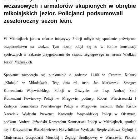
wczasowych i armatorów skupionych w obrębie
mikołajskich jezior. Policjanci podsumowali
zeszłoroczny sezon letni.
W Mikołajkach jak co roku z inicjatywy Policji odbyła się spotkanie poświęcone
bezpieczeństwu na wodzie. Tym razem odbył się to w formie k
onsultacji
społecznych w zakresie przygotowania do sezonu żeglugowego na terenie Wielkich
Jezior Mazurskich
.
Spotkanie rozpoczęło się punktualnie o godzinie 11.00 w Centrum Kultury
„Kłobuk” w Mikołajkach. Tego dnia mł. insp. Jan Markowski Zastępca
Komendanta Wojewódzkiego Policji w Olsztynie, mł. insp. Andrzej Skol
Komendant Powiatowy Policji w Mrągowie, podinsp. Robert Wierciszewski I
Zastępca Komendanta Powiatowego Policji w Mrągowie, nadkom. Rafał Kiśluk
Naczelnik Wydziału Prewencji Komendy Wojewódzkiej Policji w Olsztynie,
podkom. Andrzej Jaźwiński Komendant Komisariatu Policji w Mikołajkach, spotkali
się z
Krzysztofem Błaszkiewiczem Naczelnikiem Wydziału Bezpieczeństwa Żeglugi z
Ministerstwa Gospodarki Morskiej i Żeglugi Śródlądowej w Warszawie, Piotrem