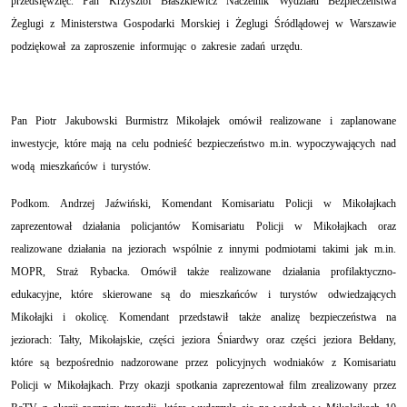
przedsięwzięć.
Pan Krzysztof Błaszkiewicz Naczelnik Wydziału Bezpieczeństwa
Żeglugi z Ministerstwa Gospodarki Morskiej i Żeglugi Śródlądowej w Warszawie
podziękował za zaproszenie informując o zakresie zadań urzędu.
Pan Piotr Jakubowski Burmistrz Mikołajek omówił realizowane i zaplanowane
inwestycje, które mają na celu podnieść bezpieczeństwo m.in. wypoczywających nad
wodą mieszkańców i turystów.
Podkom. Andrzej Jaźwiński, Komendant Komisariatu Policji w Mikołajkach
zaprezentował działania policjantów Komisariatu Policji w Mikołajkach oraz
realizowane działania na jeziorach wspólnie z innymi podmiotami takimi jak m.in.
MOPR, Straż Rybacka. Omówił także realizowane działania profilaktyczno-
edukacyjne, które skierowane są do mieszkańców i turystów odwiedzających
Mikołajki i okolicę. Komendant przedstawił także analizę bezpieczeństwa na
jeziorach: Tałty, Mikołajskie, części jeziora Śniardwy oraz części jeziora Bełdany,
które są bezpośrednio nadzorowane przez policyjnych wodniaków z Komisariatu
Policji w Mikołajkach. Przy okazji spotkania zaprezentował film zrealizowany przez