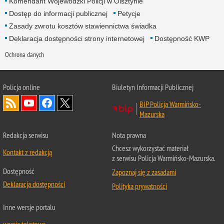
Komendant Wojewódzki Policji w Olsztynie
Dostęp do informacji publicznej
Petycje
Zasady zwrotu kosztów stawiennictwa świadka
Deklaracja dostępności strony internetowej
Dostępność KWP
Ochrona danych
Policja online
Biuletyn Informacji Publicznej
BIP Policja Warmińsko-
Mazurska
Redakcja serwisu
Nota prawna
Chcesz wykorzystać materiał
Kontakt z redakcją
z serwisu Policja Warmińsko-Mazurska.
Dostępność
Zapoznaj się z zasadami
Deklaracja dostępności
Polityka prywatności
Inne wersje portalu
wersja tekstowa