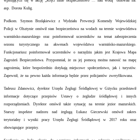
wpisujących się w akcję „Kręci mnie bezpieczeństwo … nad wodą” omówiła mł.
asp. Dorota Kulig.
Podkom. Szymon Brzdąkiewicz z Wydziału Prewencji Komendy Wojewódzkiej
Policji w Olsztynie
omówił stan bezpieczeństwa na wodach na terenie województwa
warmińsko-mazurskiego
oraz poinformował uczestników na temat zabezpieczenia
sezonu turystycznego na akwenach województwa warmińsko-mazurskiego.
Funkcjonariusz poinformował uczestników o narzędziu jakim jest Krajowa Mapa
Zagrożeń Bezpieczeństwa. Przypomniał, że za jej pomocą można nanosić na mapę
zagrożenia, które bezpośrednio dotykają miejscowe społeczeństwo, jak i turystów.
Zapewnił, że na pewno każda informacja będzie przez policjantów zweryfikowana.
Tadeusz Zdanowicz, dyrektor Urzędu Żeglugi Śródlądowej w Giżycku przedstawił
informacje dotyczące przepisów Ustawy o żegludze śródlądowej i innych
rozporządzeniach. Dyrektor omówił także sytuację na terenie jezior mazurskich.
Starszy inspektor nadzoru nad żeglugą Łukasz Gieczewski omówił zakres
terytorialny i wyniki pracy Urzędu Żeglugi Śródlądowej w 2017 roku oraz
obowiązujące przepisy.