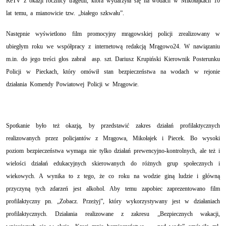
ReTV z okazji rocznicy tragedii, która wydarzyła się na wodach w Mikołajkach 10
lat temu, a mianowicie tzw. „białego szkwału”.
Następnie wyświetlono
film promocyjny mrągowskiej policji zrealizowany w
ubiegłym roku we współpracy z internetową redakcją Mrągowo24.
W nawiązaniu
m.in. do jego treści głos zabrał
asp. szt. Dariusz Krupiński Kierownik Posterunku
Policji w Pieckach, który omówił stan bezpieczeństwa na wodach w rejonie
działania Komendy Powiatowej Policji w Mrągowie.
Spotkanie było też okazją, by przedstawić zakres działań profilaktycznych
realizowanych przez policjantów z Mrągowa, Mikołajek i Piecek. Bo wysoki
poziom bezpieczeństwa wymaga nie tylko działań prewencyjno-kontrolnych, ale też i
wielości działań edukacyjnych skierowanych do różnych grup społecznych i
wiekowych. A wynika to z tego, że co roku na wodzie giną ludzie i główną
przyczyną tych zdarzeń jest alkohol. Aby temu zapobiec zaprezentowano film
profilaktyczny pn. „Zobacz. Przeżyj”, który wykorzystywany jest w działaniach
profilaktycznych. Działania realizowane z zakresu „Bezpiecznych wakacji,