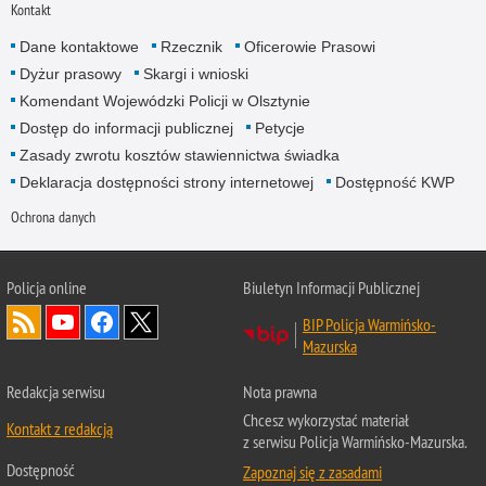
Kontakt
Dane kontaktowe
Rzecznik
Oficerowie Prasowi
Dyżur prasowy
Skargi i wnioski
Komendant Wojewódzki Policji w Olsztynie
Dostęp do informacji publicznej
Petycje
Zasady zwrotu kosztów stawiennictwa świadka
Deklaracja dostępności strony internetowej
Dostępność KWP
Ochrona danych
Policja online
Biuletyn Informacji Publicznej
BIP Policja Warmińsko-
Mazurska
Redakcja serwisu
Nota prawna
Chcesz wykorzystać materiał
Kontakt z redakcją
z serwisu Policja Warmińsko-Mazurska.
Dostępność
Zapoznaj się z zasadami