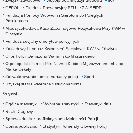
Związki zawodowe
Współpraca międzynarodowa
IPA
CEPOL
Fundusz Prewencyjny PZU
ZW SEiRP
Fundacja Pomocy Wdowom i Sierotom po Poległych
Policjantach
Międzyzakładowa Kasa Zapomogowo-Pożyczkowa Przy KWP w
Olsztynie
Fundusz socjalny emerytów policyjnych
Zakładowy Fundusz Świadczeń Socjalnych KWP w Olsztynie
Chór Policji Garnizonu Warmińsko-Mazurskiego
Ogólnopolski Turniej Piłki Nożnej Kobiet i Mężczyzn im. mł. asp.
Marka Cekały
Zakwaterowanie funkcjonariuszy policji
Sport
Uzyskaj status weterana funkcjonariusza
Statystyki
Ogólne statystyki
Wybrane statystyki
Statystyki dnia
Ruch Drogowy
Sprawozdania z profilaktycznej działalności Policji
Opinia publiczna
Statystyki Komendy Głównej Policji