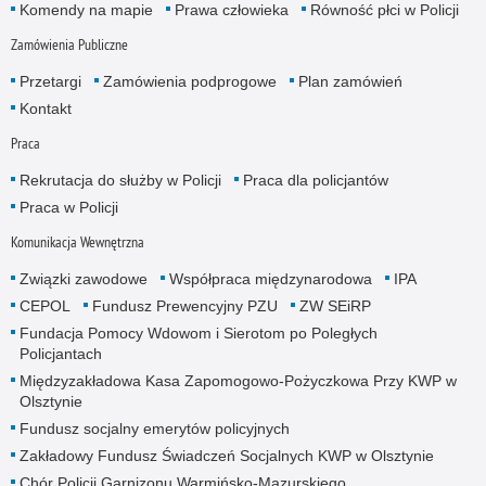
Komendy na mapie
Prawa człowieka
Równość płci w Policji
Zamówienia Publiczne
Przetargi
Zamówienia podprogowe
Plan zamówień
Kontakt
Praca
Rekrutacja do służby w Policji
Praca dla policjantów
Praca w Policji
Komunikacja Wewnętrzna
Związki zawodowe
Współpraca międzynarodowa
IPA
CEPOL
Fundusz Prewencyjny PZU
ZW SEiRP
Fundacja Pomocy Wdowom i Sierotom po Poległych
Policjantach
Międzyzakładowa Kasa Zapomogowo-Pożyczkowa Przy KWP w
Olsztynie
Fundusz socjalny emerytów policyjnych
Zakładowy Fundusz Świadczeń Socjalnych KWP w Olsztynie
Chór Policji Garnizonu Warmińsko-Mazurskiego