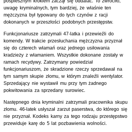
pospiesznym krokiem zaczął się oddalać. To zwróciło,
uwagę kryminalnych, tym bardziej, że właśnie ten
mężczyzna był typowany do tych czynów z racji
dokonanych w przeszłości podobnych przestępstw.
Funkcjonariusze zatrzymali 47-latka i przewieźli do
komendy. W trakcie przesłuchania mężczyzna przyznał
się do czterech włamań oraz jednego usiłowania
kradzieży z włamaniem. Wszystkie dokonane zostały w
ramach recydywy. Zatrzymany powiedział
funkcjonariuszom, że skradzione rzeczy sprzedawał na
tym samym skupie złomu, w którym znaleźli wentylator.
Sprzedający nie wystawił mu przy tym żadnego
pokwitowania za sprzedany surowiec.
Następnego dnia kryminalni zatrzymali pracownika skupu
złomu. 46-latek usłyszał zarzut paserstwa, do którego się
nie przyznał. Kodeks karny za tego rodzaju przestępstwo
przewiduje karę do 5 lat pozbawienia wolności.