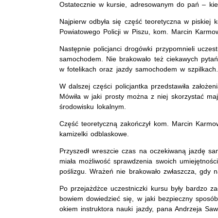
Ostatecznie w kursie, adresowanym do pań – kier
Najpierw odbyła się część teoretyczna w piskie
Powiatowego Policji w Piszu, kom. Marcin Karmowsk
Następnie policjanci drogówki przypomnieli uczes
samochodem. Nie brakowało też ciekawych pytań 
w fotelikach oraz jazdy samochodem w szpilkach
W dalszej części policjantka przedstawiła założ
Mówiła w jaki prosty można z niej skorzystać 
środowisku lokalnym.
Część teoretyczną zakończył kom. Marcin Karmow
kamizelki odblaskowe.
Przyszedł wreszcie czas na oczekiwaną jazdę sa
miała możliwość sprawdzenia swoich umiejętnośc
poślizgu. Wrażeń nie brakowało zwłaszcza, gdy na
Po przejażdżce uczestniczki kursu były bardzo za
bowiem dowiedzieć się, w jaki bezpieczny spos
okiem instruktora nauki jazdy, pana Andrzeja Saw