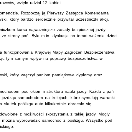
owców, wzięło udział 12 kobiet.
j komendzie. Rozpoczął ją Pierwszy Zastępca Komendanta
i, który bardzo serdecznie przywitał uczestniczki akcji.
tniczkom kursu najważniejsze zasady bezpiecznej jazdy
ze strony pań. Była m.in. dyskusja na temat wożenia dzieci
.
enia funkcjonowania Krajowej Mapy Zagrożeń Bezpieczeństwa.
mając tym samym wpływ na poprawę bezpieczeństwa w
ski, który wręczył paniom pamiątkowe dyplomy oraz
mochodem pod okiem instruktora nauki jazdy. Każda z pań
i jeżdżąc samochodem na trolejach, które symulują warunki
 skutek poślizgu auto kilkukrotnie obracało się.
dowolone z możliwości skorzystania z takiej jazdy. Mogły
ób można wyprowadzić samochód z poślizgu. Wszystko pod
ickiego.