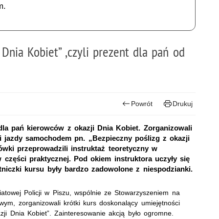
m.
i Dnia Kobiet” ,czyli prezent dla pań od
Powrót
Drukuj
dla pań kierowców z okazji Dnia Kobiet. Zorganizowali
i jazdy samochodem pn. „Bezpieczny poślizg z okazji
ówki przeprowadzili instruktaż teoretyczny w
 części praktycznej. Pod okiem instruktora uczyły się
tniczki kursu były bardzo zadowolone z niespodzianki.
atowej Policji w Piszu, wspólnie ze Stowarzyszeniem na
ym, zorganizowali krótki kurs doskonalący umiejętności
ji Dnia Kobiet”. Zainteresowanie akcją było ogromne.