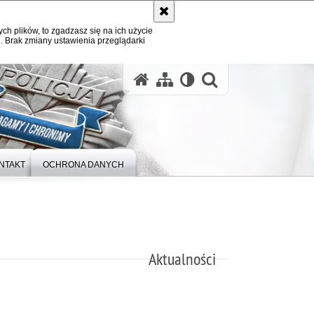
ych plików, to zgadzasz się na ich użycie
. Brak zmiany ustawienia przeglądarki
otwórz wysz
NTAKT
OCHRONA DANYCH
Aktualności