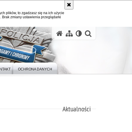
ych plików, to zgadzasz się na ich użycie
. Brak zmiany ustawienia przeglądarki
otwórz wysz
NTAKT
OCHRONA DANYCH
Aktualności