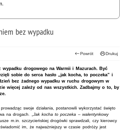
m.
 dniem bez wypadku
Powrót
Drukuj
ez wypadku drogowego na Warmii i Mazurach. Być
ięli sobie do serca hasło „jak kocha, to poczeka” i
u dzień bez żadnego wypadku w ruchu drogowym w
dzie więcej zależy od nas wszystkich. Zadbajmy o to, by
ze.
prowadząc swoje działania, postanowili wykorzystać święto
wa na drogach. „
Jak kocha to poczeka – walentynkowy
usze m.in. szczycieńskiej drogówki sprawdzali, czy kierowcy
świadomić im, że najważniejszy w czasie podróży jest