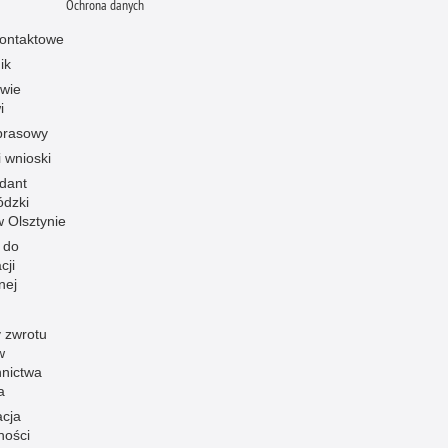
Ochrona danych
ontaktowe
ik
owie
i
prasowy
i wnioski
dant
dzki
 w Olsztynie
 do
cji
nej
 zwrotu
w
nnictwa
a
acja
ności