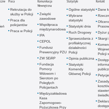
iczne
Praca
Komunikacja
Statystyki
Kontakt
Wewnętrzna
Rekrutacja do
Ogólne statystyki
Dane k
Związki
służby w Policji
Wybrane
Rzeczn
zawodowe
e
Praca dla
statystyki
Oficer
Współpraca
policjantów
ień
Statystyki dnia
Prasow
międzynarodowa
Praca w Policji
Ruch Drogowy
Dyżur 
IPA
Sprawozdania z
Skargi 
CEPOL
profilaktycznej
Komen
Fundusz
działalności
Wojewó
Prewencyjny PZU
Policji
Policji
ZW SEiRP
Opinia publiczna
Dostęp
Fundacja
Statystyki
informa
Pomocy
Komendy
publicz
Wdowom i
Głównej Policji
Petycje
Sierotom po
Zasady
Poległych
kosztó
Policjantach
stawie
Międzyzakładowa
świadk
Kasa
Deklar
Zapomogowo-
dostęp
Pożyczkowa Przy