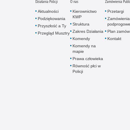
Działania Policji
O nas
Zamówienia Publ
Aktualności
Kierownictwo
Przetargi
KWP
Podziękowania
Zamówienia
Struktura
podprogow
Przyszłość a Ty
Zakres Działania
Plan zamów
Przegląd Musztry
Komendy
Kontakt
Komendy na
mapie
Prawa człowieka
Równość płci w
Policji