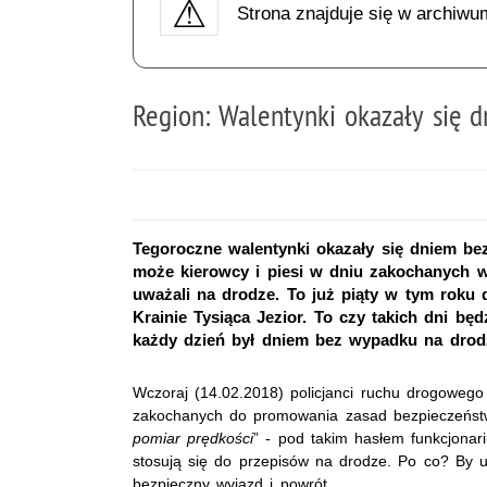
Strona znajduje się w archiwu
Region: Walentynki okazały się
Tegoroczne walentynki okazały się dniem b
może kierowcy i piesi w dniu zakochanych wz
uważali na drodze. To już piąty w tym rok
Krainie Tysiąca Jezior. To czy takich dni bę
każdy dzień był dniem bez wypadku na drod
Wczoraj (14.02.2018) policjanci ruchu drogowego 
zakochanych do promowania zasad bezpieczeńst
pomiar prędkości
” - pod takim hasłem funkcjonari
stosują się do przepisów na drodze. Po co? By u
bezpieczny wyjazd i powrót.