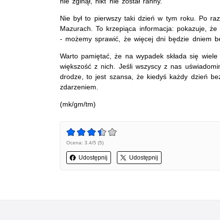
nie zginął, nikt nie został ranny.
Nie był to pierwszy taki dzień w tym roku. Po r
Mazurach. To krzepiąca informacja: pokazuje, że 
- możemy sprawić, że więcej dni będzie dniem 
Warto pamiętać, że na wypadek składa się wiele
większość z nich. Jeśli wszyscy z nas uświadom
drodze, to jest szansa, że kiedyś każdy dzień 
zdarzeniem.
(mk/gm/tm)
Ocena: 3.4/5 (5)
Udostępnij
Udostępnij