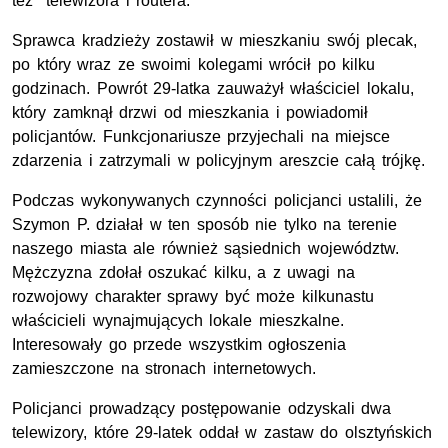
też telewizora i routera.
Sprawca kradzieży zostawił w mieszkaniu swój plecak,
po który wraz ze swoimi kolegami wrócił po kilku
godzinach. Powrót 29-latka zauważył właściciel lokalu,
który zamknął drzwi od mieszkania i powiadomił
policjantów. Funkcjonariusze przyjechali na miejsce
zdarzenia i zatrzymali w policyjnym areszcie całą trójkę.
Podczas wykonywanych czynności policjanci ustalili, że
Szymon P. działał w ten sposób nie tylko na terenie
naszego miasta ale również sąsiednich województw.
Mężczyzna zdołał oszukać kilku, a z uwagi na
rozwojowy charakter sprawy być może kilkunastu
właścicieli wynajmujących lokale mieszkalne.
Interesowały go przede wszystkim ogłoszenia
zamieszczone na stronach internetowych.
Policjanci prowadzący postępowanie odzyskali dwa
telewizory, które 29-latek oddał w zastaw do olsztyńskich