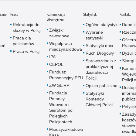
iczne
Praca
Komunikacja
Statystyki
Kontakt
Wewnętrzna
Rekrutacja do
Ogólne statystyki
Dane k
Związki
służby w Policji
Wybrane
Rzeczn
zawodowe
e
Praca dla
statystyki
Oficer
Współpraca
policjantów
ień
Statystyki dnia
Prasow
międzynarodowa
Praca w Policji
Ruch Drogowy
Dyżur 
IPA
Sprawozdania z
Skargi 
CEPOL
profilaktycznej
Komen
Fundusz
działalności
Wojewó
Prewencyjny PZU
Policji
Policji
ZW SEiRP
Opinia publiczna
Dostęp
Fundacja
Statystyki
informa
Pomocy
Komendy
publicz
Wdowom i
Głównej Policji
Petycje
Sierotom po
Zasady
Poległych
kosztó
Policjantach
stawie
Międzyzakładowa
świadk
Kasa