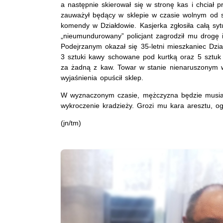
a następnie skierował się w stronę kas i chciał p
zauważył będący w sklepie w czasie wolnym od s
komendy w Działdowie. Kasjerka zgłosiła całą sy
„nieumundurowany” policjant zagrodził mu drogę i
Podejrzanym okazał się 35-letni mieszkaniec Dzi
3 sztuki kawy schowane pod kurtką oraz 5 sztuk 
za żadną z kaw. Towar w stanie nienaruszonym w
wyjaśnienia opuścił sklep.
W wyznaczonym czasie, mężczyzna będzie musiał
wykroczenie kradzieży. Grozi mu kara aresztu, og
(jn/tm)