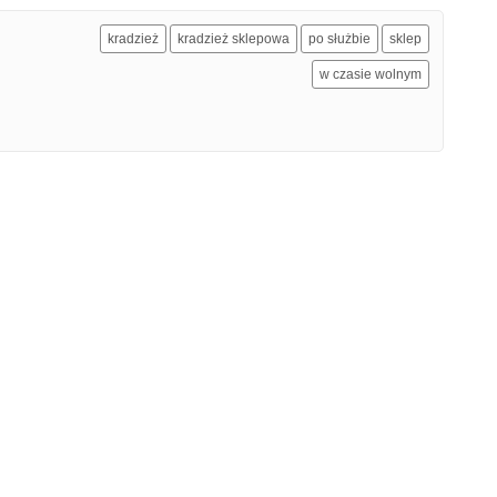
kradzież
kradzież sklepowa
po służbie
sklep
w czasie wolnym