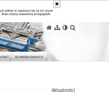
ych plików, to zgadzasz się na ich użycie
. Brak zmiany ustawienia przeglądarki
otwórz wysz
NTAKT
OCHRONA DANYCH
Aktualności