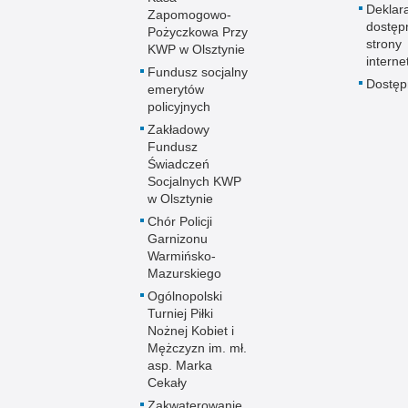
Deklar
Zapomogowo-
dostęp
Pożyczkowa Przy
strony
KWP w Olsztynie
interne
Fundusz socjalny
Dostę
emerytów
policyjnych
Zakładowy
Fundusz
Świadczeń
Socjalnych KWP
w Olsztynie
Chór Policji
Garnizonu
Warmińsko-
Mazurskiego
Ogólnopolski
Turniej Piłki
Nożnej Kobiet i
Mężczyzn im. mł.
asp. Marka
Cekały
Zakwaterowanie