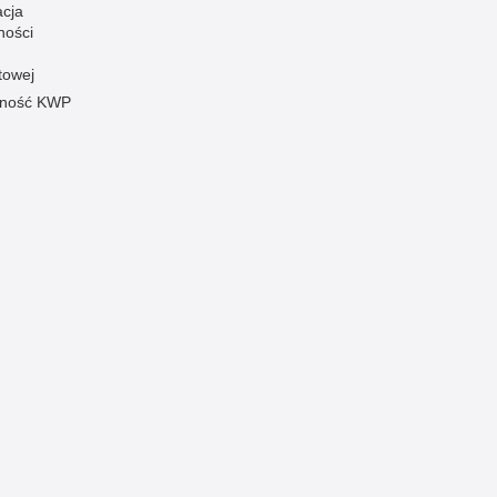
acja
ności
towej
pność KWP