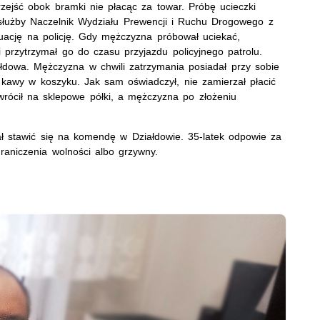
rzejść obok bramki nie płacąc za towar. Próbę ucieczki
łużby Naczelnik Wydziału Prewencji i Ruchu Drogowego z
tuację na policję. Gdy mężczyzna próbował uciekać,
 przytrzymał go do czasu przyjazdu policyjnego patrolu.
ałdowa. Mężczyzna w chwili zatrzymania posiadał przy sobie
kawy w koszyku. Jak sam oświadczył, nie zamierzał płacić
rócił na sklepowe półki, a mężczyzna po złożeniu
 stawić się na komendę w Działdowie. 35-latek odpowie za
raniczenia wolności albo grzywny.