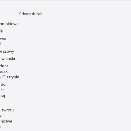
Ochrona danych
ontaktowe
ik
owie
i
prasowy
i wnioski
dant
dzki
 w Olsztynie
 do
cji
nej
 zwrotu
w
nnictwa
a