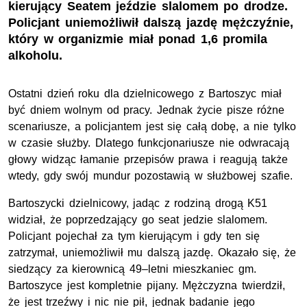
kierujący Seatem jeździe slalomem po drodze.
Policjant uniemożliwił dalszą jazdę mężczyźnie,
który w organizmie miał ponad 1,6 promila
alkoholu.
Ostatni dzień roku dla dzielnicowego z Bartoszyc miał
być dniem wolnym od pracy. Jednak życie pisze różne
scenariusze, a policjantem jest się całą dobę, a nie tylko
w czasie służby. Dlatego funkcjonariusze nie odwracają
głowy widząc łamanie przepisów prawa i reagują także
wtedy, gdy swój mundur pozostawią w służbowej szafie.
Bartoszycki dzielnicowy, jadąc z rodziną drogą K51
widział, że poprzedzający go seat jedzie slalomem.
Policjant pojechał za tym kierującym i gdy ten się
zatrzymał, uniemożliwił mu dalszą jazdę. Okazało się, że
siedzący za kierownicą 49–letni mieszkaniec gm.
Bartoszyce jest kompletnie pijany. Mężczyzna twierdził,
że jest trzeźwy i nic nie pił, jednak badanie jego