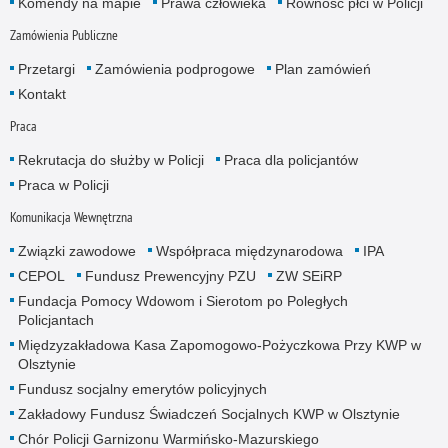
Komendy na mapie
Prawa człowieka
Równość płci w Policji
Zamówienia Publiczne
Przetargi
Zamówienia podprogowe
Plan zamówień
Kontakt
Praca
Rekrutacja do służby w Policji
Praca dla policjantów
Praca w Policji
Komunikacja Wewnętrzna
Związki zawodowe
Współpraca międzynarodowa
IPA
CEPOL
Fundusz Prewencyjny PZU
ZW SEiRP
Fundacja Pomocy Wdowom i Sierotom po Poległych
Policjantach
Międzyzakładowa Kasa Zapomogowo-Pożyczkowa Przy KWP w
Olsztynie
Fundusz socjalny emerytów policyjnych
Zakładowy Fundusz Świadczeń Socjalnych KWP w Olsztynie
Chór Policji Garnizonu Warmińsko-Mazurskiego