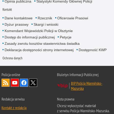
Opinia publiczna
Statystyki Komendy Głównej Policji
Kontakt
Dane kontaktowe
Rzecznik
Oficerowie Prasowi
Dyżur prasowy
Skargi i wnioski
Komendant Wojewódzki Policji w Olsztynie
Dostęp do informacji publicznej
Petycje
Zasady zwrotu kosztów stawiennictwa świadka
Deklaracja dostępności strony internetowej
Dostępność KWP
Ochrona danych
Policja online
Biuletyn Informacji Publicznej
BIP Policja Warmińsko-
Mazurska
Redakcja serwisu
Nota prawna
Chcesz wykorzystać materiał
Kontakt z redakcją
z serwisu Policja Warmińsko-Mazurska.