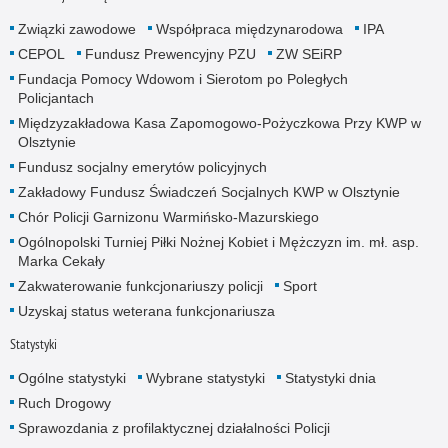
Związki zawodowe
Współpraca międzynarodowa
IPA
CEPOL
Fundusz Prewencyjny PZU
ZW SEiRP
Fundacja Pomocy Wdowom i Sierotom po Poległych
Policjantach
Międzyzakładowa Kasa Zapomogowo-Pożyczkowa Przy KWP w
Olsztynie
Fundusz socjalny emerytów policyjnych
Zakładowy Fundusz Świadczeń Socjalnych KWP w Olsztynie
Chór Policji Garnizonu Warmińsko-Mazurskiego
Ogólnopolski Turniej Piłki Nożnej Kobiet i Mężczyzn im. mł. asp.
Marka Cekały
Zakwaterowanie funkcjonariuszy policji
Sport
Uzyskaj status weterana funkcjonariusza
Statystyki
Ogólne statystyki
Wybrane statystyki
Statystyki dnia
Ruch Drogowy
Sprawozdania z profilaktycznej działalności Policji