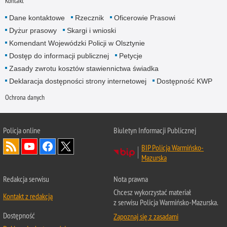
Kontakt
Dane kontaktowe
Rzecznik
Oficerowie Prasowi
Dyżur prasowy
Skargi i wnioski
Komendant Wojewódzki Policji w Olsztynie
Dostęp do informacji publicznej
Petycje
Zasady zwrotu kosztów stawiennictwa świadka
Deklaracja dostępności strony internetowej
Dostępność KWP
Ochrona danych
Policja online
Biuletyn Informacji Publicznej
BIP Policja Warmińsko-
Mazurska
Redakcja serwisu
Nota prawna
Chcesz wykorzystać materiał
Kontakt z redakcją
z serwisu Policja Warmińsko-Mazurska.
Dostępność
Zapoznaj się z zasadami