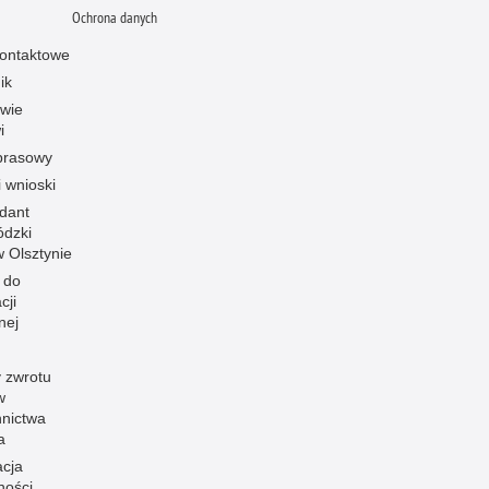
Ochrona danych
ontaktowe
ik
owie
i
prasowy
i wnioski
dant
dzki
 w Olsztynie
 do
cji
nej
 zwrotu
w
nnictwa
a
acja
ności