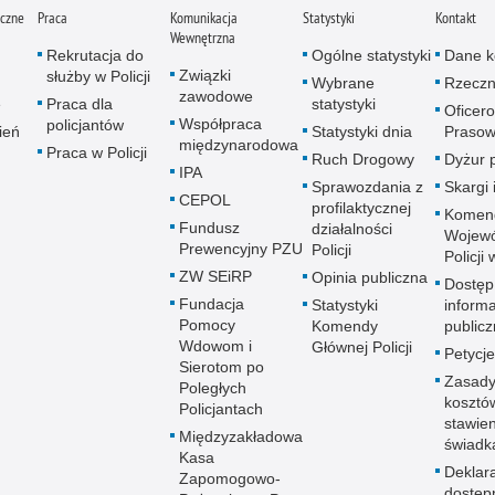
iczne
Praca
Komunikacja
Statystyki
Kontakt
Wewnętrzna
Rekrutacja do
Ogólne statystyki
Dane k
Związki
służby w Policji
Wybrane
Rzeczn
zawodowe
e
Praca dla
statystyki
Oficer
Współpraca
policjantów
ień
Statystyki dnia
Prasow
międzynarodowa
Praca w Policji
Ruch Drogowy
Dyżur 
IPA
Sprawozdania z
Skargi 
CEPOL
profilaktycznej
Komen
Fundusz
działalności
Wojewó
Prewencyjny PZU
Policji
Policji
ZW SEiRP
Opinia publiczna
Dostęp
Fundacja
Statystyki
informa
Pomocy
Komendy
publicz
Wdowom i
Głównej Policji
Petycje
Sierotom po
Zasady
Poległych
kosztó
Policjantach
stawie
Międzyzakładowa
świadk
Kasa
Deklar
Zapomogowo-
dostęp