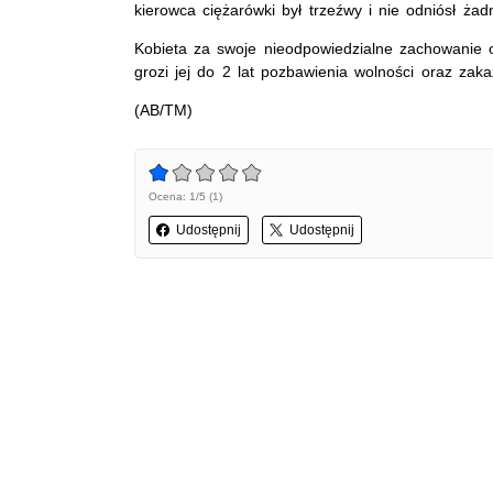
kierowca ciężarówki był trzeźwy i nie odniósł ża
Kobieta za swoje nieodpowiedzialne zachowanie 
grozi jej do 2 lat pozbawienia wolności oraz za
(AB/TM)
Ocena: 1/5 (1)
Udostępnij
Udostępnij