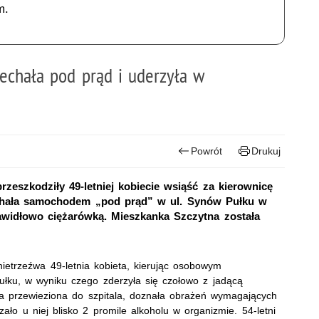
m.
 jechała pod prąd i uderzyła w
Powrót
Drukuj
rzeszkodziły 49-letniej kobiecie wsiąść za kierownicę
chała samochodem „pod prąd” w ul. Synów Pułku w
rawidłowo ciężarówką. Mieszkanka Szczytna została
nietrzeźwa 49-letnia kobieta, kierując osobowym
łku, w wyniku czego zderzyła się czołowo z jadącą
ła przewieziona do szpitala, doznała obrażeń wymagających
ło u niej blisko 2 promile alkoholu w organizmie. 54-letni