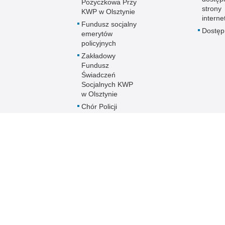
Pożyczkowa Przy
strony
KWP w Olsztynie
interne
Fundusz socjalny
Dostę
emerytów
policyjnych
Zakładowy
Fundusz
Świadczeń
Socjalnych KWP
w Olsztynie
Chór Policji
Garnizonu
Warmińsko-
Mazurskiego
Ogólnopolski
Turniej Piłki
Nożnej Kobiet i
Mężczyzn im. mł.
asp. Marka
Cekały
Zakwaterowanie
funkcjonariuszy