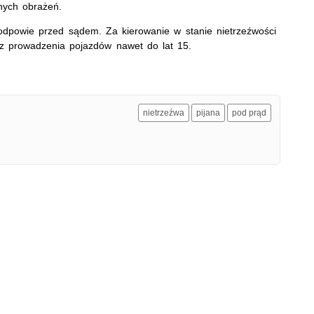
dnych obrażeń.
odpowie przed sądem. Za kierowanie w stanie nietrzeźwości
kaz prowadzenia pojazdów nawet do lat 15.
nietrzeźwa
pijana
pod prąd