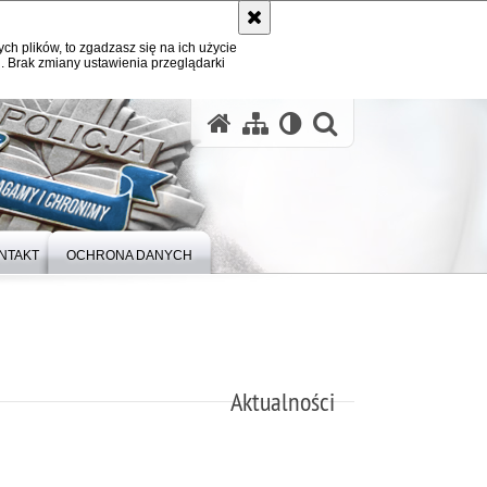
ych plików, to zgadzasz się na ich użycie
. Brak zmiany ustawienia przeglądarki
otwórz wysz
NTAKT
OCHRONA DANYCH
Aktualności