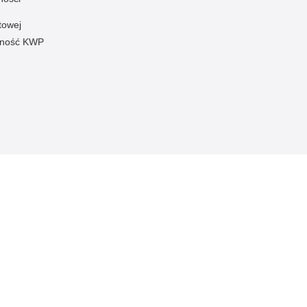
towej
pność KWP