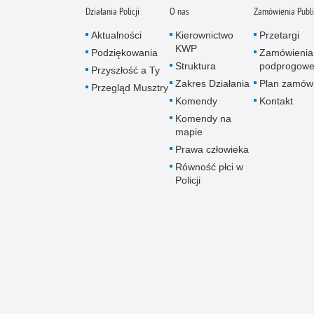
Działania Policji
O nas
Zamówienia Publ
Aktualności
Kierownictwo
Przetargi
KWP
Podziękowania
Zamówienia
Struktura
podprogow
Przyszłość a Ty
Zakres Działania
Plan zamów
Przegląd Musztry
Komendy
Kontakt
Komendy na
mapie
Prawa człowieka
Równość płci w
Policji