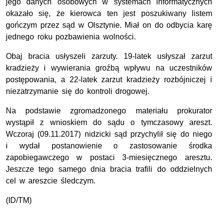
jego danych osobowych w systemach informatycznych
okazało się, że kierowca ten jest poszukiwany listem
gończym przez sąd w Olsztynie. Miał on do odbycia karę
jednego roku pozbawienia wolności.
Obaj bracia usłyszeli zarzuty. 19-latek usłyszał zarzut
kradzieży i wywierania groźbą wpływu na uczestników
postępowania, a 22-latek zarzut kradzieży rozbójniczej i
niezatrzymanie się do kontroli drogowej.
Na podstawie zgromadzonego materiału prokurator
wystąpił z wnioskiem do sądu o tymczasowy areszt.
Wczoraj (09.11.2017) nidzicki sąd przychylił się do niego
i wydał postanowienie o zastosowanie środka
zapobiegawczego w postaci 3-miesięcznego aresztu.
Jeszcze tego samego dnia bracia trafili do oddzielnych
cel w areszcie śledczym.
(ID/TM)