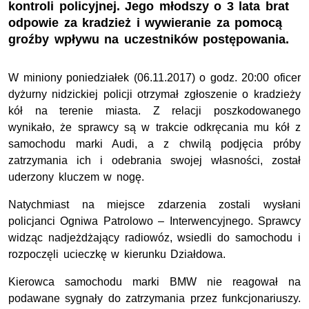
kontroli policyjnej. Jego młodszy o 3 lata brat
odpowie za kradzież i wywieranie za pomocą
groźby wpływu na uczestników postępowania.
W miniony poniedziałek (06.11.2017) o godz. 20:00 oficer
dyżurny nidzickiej policji otrzymał zgłoszenie o kradzieży
kół na terenie miasta. Z relacji poszkodowanego
wynikało, że sprawcy są w trakcie odkręcania mu kół z
samochodu marki Audi, a z chwilą podjęcia próby
zatrzymania ich i odebrania swojej własności, został
uderzony kluczem w nogę.
Natychmiast na miejsce zdarzenia zostali wysłani
policjanci Ogniwa Patrolowo – Interwencyjnego. Sprawcy
widząc nadjeżdżający radiowóz, wsiedli do samochodu i
rozpoczęli ucieczkę w kierunku Działdowa.
Kierowca samochodu marki BMW nie reagował na
podawane sygnały do zatrzymania przez funkcjonariuszy.