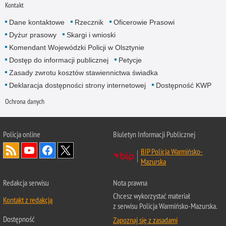
Kontakt
Dane kontaktowe
Rzecznik
Oficerowie Prasowi
Dyżur prasowy
Skargi i wnioski
Komendant Wojewódzki Policji w Olsztynie
Dostęp do informacji publicznej
Petycje
Zasady zwrotu kosztów stawiennictwa świadka
Deklaracja dostępności strony internetowej
Dostępność KWP
Ochrona danych
Policja online
Biuletyn Informacji Publicznej
BIP Policja Warmińsko-
Mazurska
Redakcja serwisu
Nota prawna
Chcesz wykorzystać materiał
Kontakt z redakcją
z serwisu Policja Warmińsko-Mazurska.
Dostępność
Zapoznaj się z zasadami