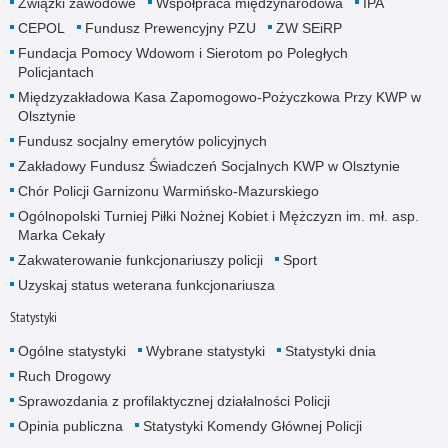
Związki zawodowe
Współpraca międzynarodowa
IPA
CEPOL
Fundusz Prewencyjny PZU
ZW SEiRP
Fundacja Pomocy Wdowom i Sierotom po Poległych
Policjantach
Międzyzakładowa Kasa Zapomogowo-Pożyczkowa Przy KWP w
Olsztynie
Fundusz socjalny emerytów policyjnych
Zakładowy Fundusz Świadczeń Socjalnych KWP w Olsztynie
Chór Policji Garnizonu Warmińsko-Mazurskiego
Ogólnopolski Turniej Piłki Nożnej Kobiet i Mężczyzn im. mł. asp.
Marka Cekały
Zakwaterowanie funkcjonariuszy policji
Sport
Uzyskaj status weterana funkcjonariusza
Statystyki
Ogólne statystyki
Wybrane statystyki
Statystyki dnia
Ruch Drogowy
Sprawozdania z profilaktycznej działalności Policji
Opinia publiczna
Statystyki Komendy Głównej Policji