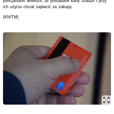
policjantami twierdził, że posiadane karty znalazł i przy
ich użyciu chciał zapłacić za zakupy.
(KN/TM)