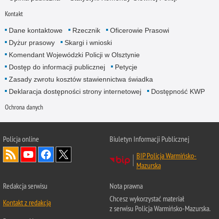
Kontakt
Dane kontaktowe
Rzecznik
Oficerowie Prasowi
Dyżur prasowy
Skargi i wnioski
Komendant Wojewódzki Policji w Olsztynie
Dostęp do informacji publicznej
Petycje
Zasady zwrotu kosztów stawiennictwa świadka
Deklaracja dostępności strony internetowej
Dostępność KWP
Ochrona danych
Policja online
Biuletyn Informacji Publicznej
BIP Policja Warmińsko-
Mazurska
Redakcja serwisu
Nota prawna
Chcesz wykorzystać materiał
Kontakt z redakcją
z serwisu Policja Warmińsko-Mazurska.