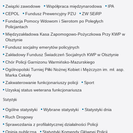
Związki zawodowe
Współpraca międzynarodowa
IPA
CEPOL
Fundusz Prewencyjny PZU
ZW SEiRP
Fundacja Pomocy Wdowom i Sierotom po Poległych
Policjantach
Międzyzakładowa Kasa Zapomogowo-Pożyczkowa Przy KWP w
Olsztynie
Fundusz socjalny emerytów policyjnych
Zakładowy Fundusz Świadczeń Socjalnych KWP w Olsztynie
Chór Policji Garnizonu Warmińsko-Mazurskiego
Ogólnopolski Turniej Piłki Nożnej Kobiet i Mężczyzn im. mł. asp.
Marka Cekały
Zakwaterowanie funkcjonariuszy policji
Sport
Uzyskaj status weterana funkcjonariusza
Statystyki
Ogólne statystyki
Wybrane statystyki
Statystyki dnia
Ruch Drogowy
Sprawozdania z profilaktycznej działalności Policji
Opinia publiczna
Statystyki Komendy Głównej Policji