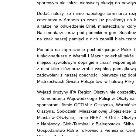
sportowym ale także niebywałą okazją do nawiąza
Dodać należy, że mimo napiętego terminarza rozg
cmentarza w Arnhem (o czym już pisaliśmy) na k
a także na odwiedzenie Driel, miasteczka w który
Na cmentarzu oraz pod pomnikiem gen. Sosabowski
na znak naszej pamięci o nich zapalili biało-czer
Ponadto na zaproszenie pochodzącego z Polski tren
funkcjonariusze z Warmii i Mazur pojechali takż
miejscu żywiołowym dopingiem „nasi” wspomagali
z nimi kilka słów oraz zrobili wspólną pamiątkową 
zadowoleni z naszej obecności, pierwszy raz dop
Mistrzostwach Świata Policjantów w halową Piłkę
Wyjazd drużyny IPA Region Olsztyn nie doszedł
- Komendanta Wojewódzkiego Policji w Olsztynie
sponsorom: firmie OCTIM z Olsztynka, Warmińsk
Olsztyna, Spółdzielni Mieszkaniowej „Pojezierze”
Miasta w Olsztynie, firmie HERZ, R-Gol z Olszt
z Napiwody, Glob-Terminal z Białegostoku, Skiba
Gospodarstwo Rolne Tolkowiec z Pieniężna, Cent