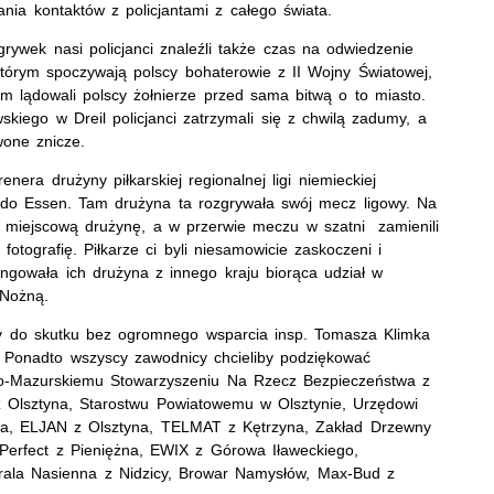
nia kontaktów z policjantami z całego świata.
rywek nasi policjanci znaleźli także czas na odwiedzenie
tórym spoczywają polscy bohaterowie z II Wojny Światowej,
m lądowali polscy żołnierze przed sama bitwą o to miasto.
ego w Dreil policjanci zatrzymali się z chwilą zadumy, a
wone znicze.
era drużyny piłkarskiej regionalnej ligi niemieckiej
e do Essen. Tam drużyna ta rozgrywała swój mecz ligowy. Na
 miejscową drużynę, a w przerwie meczu w szatni zamienili
fotografię. Piłkarze ci byli niesamowicie zaskoczeni i
ingowała ich drużyna z innego kraju biorąca udział w
 Nożną.
by do skutku bez ogromnego wsparcia insp. Tomasza Klimka
. Ponadto wszyscy zawodnicy chcieliby podziękować
o-Mazurskiemu Stowarzyszeniu Na Rzecz Bezpieczeństwa z
 z Olsztyna, Starostwu Powiatowemu w Olsztynie, Urzędowi
yna, ELJAN z Olsztyna, TELMAT z Kętrzyna, Zakład Drzewny
 Perfect z Pieniężna, EWIX z Górowa Iławeckiego,
rala Nasienna z Nidzicy, Browar Namysłów, Max-Bud z