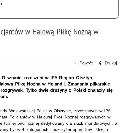
m.
icjantów w Halową Piłkę Nożną w
Powrót
Drukuj
 Olsztynie zrzeszeni w IPA Region Olsztyn,
alową Piłkę Nożną w Holandii. Zmagania piłkarskie
rozgrywek. Tylko dwie drużyny z Polski znalazły się
kom.
ndy Wojewódzkiej Policji w Olsztynie, zrzeszonych w IPA
wiata Policjantów w Halowej Piłce Nożnej rozgrywanych w
ie turniej piłki nożnej dedykowany dla służb mundurowych, a
ywany był w 4 kategoriach: mężczyźni open, 35+, 45+, a