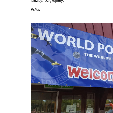
Nidzicy. DziękujemyJ
Ps/kw