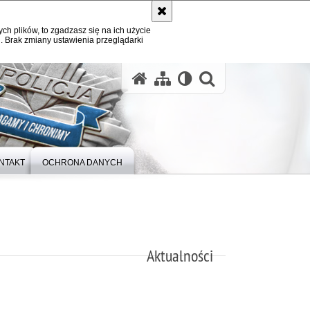
ych plików, to zgadzasz się na ich użycie
. Brak zmiany ustawienia przeglądarki
otwórz wysz
NTAKT
OCHRONA DANYCH
Aktualności