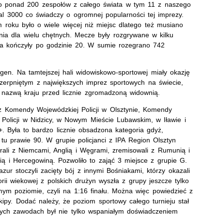
yło ponad 200 zespołów z całego świata w tym 11 z naszego
mal 3000 co świadczy o ogromnej popularności tej imprezy.
m roku było o wiele więcej niż miejsc dlatego też musiano
nia dla wielu chętnych. Mecze były rozgrywane w kilku
, a kończyły po godzinie 20. W sumie rozegrano 742
rgen. Na tamtejszej hali widowiskowo-sportowej miały okazję
zerpniętym z największych imprez sportowych na świecie,
nazwą kraju przed licznie zgromadzoną widownią.
 z Komendy Wojewódzkiej Policji w Olsztynie, Komendy
j Policji w Nidzicy, w Nowym Mieście Lubawskim, w Iławie i
5+. Była to bardzo licznie obsadzona kategoria gdyż,
tu prawie 90. W grupie policjanci z IPA Region Olsztyn
rali z Niemcami, Anglią i Węgrami, zremisowali z Rumunią i
ą i Hercegowiną. Pozwoliło to zająć 3 miejsce z grupie G.
ur stoczyli zacięty bój z innymi Bośniakami, którzy okazali
rii wiekowej z polskich drużyn wyszła z grupy jeszcze tylko
ym poziomie, czyli na 1:16 finału. Można więc powiedzieć z
kipy. Dodać należy, że poziom sportowy całego turnieju stał
tych zawodach był nie tylko wspaniałym doświadczeniem