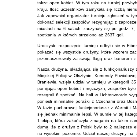
także open kobiet. W tym roku na turniej przyb
kraju. Ilość uczestników zamykała się liczbą nie
Jak zapewniał organizator turnieju zgłoszeń w ty
dokonać selekcji zespołów rezygnując z zaprosze
miastach na 6 salach, zaczynały się po godz. 7
spotkania w których strzelono aż 2637 goli.
Uroczyste rozpoczęcie turnieju odbyło się w Eibe
pokazać się wszystkie drużyny, które wzorem zac
przemaszerowały za swoją flagą oraz banerem z 
Nasza drużyna, składająca się z funkcjonariuszy
Miejskiej Policji w Olsztynie, Komendy Powiatowe
Braniewie, wzięła udział w turnieju w kategorii 3
pomijając open kobiet i mężczyzn, zespołów było 
rozegrali 6 spotkań. Na hali w Lichtenvoorde wyg
ponieśli minimalne porażki z Czechami oraz Bośni
W fazie pucharowej funkcjonariusze z Warmii i Maz
się jednak minimalnie lepsi. W sumie w tej katego
1 ekipa, która zakończyła zmagania na takim sam
dumą, że z drużyn z Polski były to 2 najlepsze e
na wysokim poziomie. Udział naszej drużyny na 