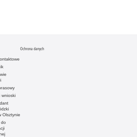
Ochrona danych
ontaktowe
ik
owie
i
prasowy
i wnioski
dant
dzki
 w Olsztynie
 do
cji
nej