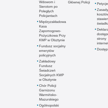
Wdowom i
Głównej Policji
Petycje
Sierotom po
Zasady
Poległych
kosztó
Policjantach
stawie
Międzyzakładowa
świadk
Kasa
Deklar
Zapomogowo-
dostęp
Pożyczkowa Przy
strony
KWP w Olsztynie
interne
Fundusz socjalny
Dostę
emerytów
policyjnych
Zakładowy
Fundusz
Świadczeń
Socjalnych KWP
w Olsztynie
Chór Policji
Garnizonu
Warmińsko-
Mazurskiego
Ogólnopolski