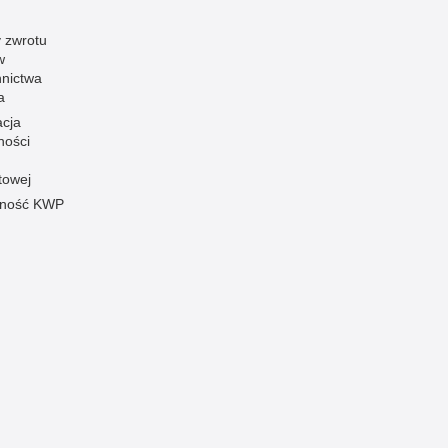
 zwrotu
w
nnictwa
a
acja
ności
towej
pność KWP