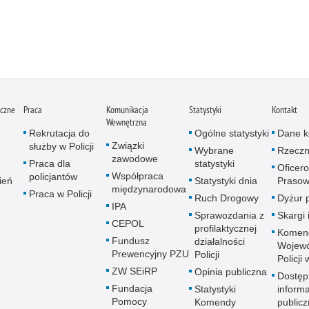
iczne
Praca
Komunikacja
Statystyki
Kontakt
Wewnętrzna
Rekrutacja do
Ogólne statystyki
Dane k
Związki
służby w Policji
Wybrane
Rzeczn
zawodowe
e
Praca dla
statystyki
Oficer
Współpraca
policjantów
ień
Statystyki dnia
Prasow
międzynarodowa
Praca w Policji
Ruch Drogowy
Dyżur 
IPA
Sprawozdania z
Skargi 
CEPOL
profilaktycznej
Komen
Fundusz
działalności
Wojewó
Prewencyjny PZU
Policji
Policji
ZW SEiRP
Opinia publiczna
Dostęp
Fundacja
Statystyki
informa
Pomocy
Komendy
publicz