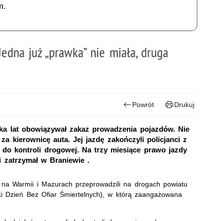
m.
edna już „prawka” nie miała, druga
Powrót
Drukuj
lka lat obowiązywał zakaz prowadzenia pojazdów. Nie
za kierownicę auta. Jej jazdę zakończyli policjanci z
ą do kontroli drogowej. Na trzy miesiące prawo jazdy
ki zatrzymał w Braniewie .
 na Warmii i Mazurach przeprowadzili na drogach powiatu
ki Dzień Bez Ofiar Śmiertelnych), w którą zaangażowana