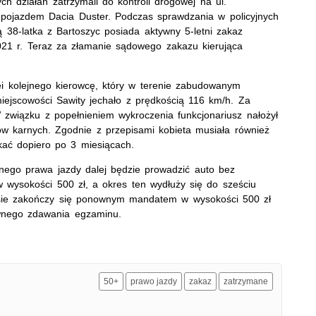
ch działań zatrzymali do kontroli drogowej na ul.
pojazdem Dacia Duster. Podczas sprawdzania w policyjnych
 38-latka z Bartoszyc posiada aktywny 5-letni zakaz
21 r. Teraz za złamanie sądowego zakazu kierująca
lei kolejnego kierowcę, który w terenie zabudowanym
iejscowości Sawity jechało z prędkością 116 km/h. Za
W związku z popełnieniem wykroczenia funkcjonariusz nałożył
w karnych. Zgodnie z przepisami kobieta musiała również
ać dopiero po 3 miesiącach.
nego prawa jazdy dalej będzie prowadzić auto bez
wysokości 500 zł, a okres ten wydłuży się do sześciu
esie zakończy się ponownym mandatem w wysokości 500 zł
ownego zdawania egzaminu.
50+
prawo jazdy
zakaz
zatrzymane