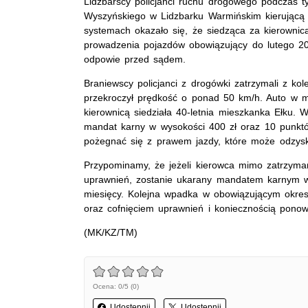
Lidzbarscy policjanci ruchu drogowego podczas ty
Wyszyńskiego w Lidzbarku Warmińskim kierującą 
systemach okazało się, że siedząca za kierownicą
prowadzenia pojazdów obowiązujący do lutego 20
odpowie przed sądem.
Braniewscy policjanci z drogówki zatrzymali z ko
przekroczył prędkość o ponad 50 km/h. Auto w m
kierownicą siedziała 40-letnia mieszkanka Ełku. 
mandat karny w wysokości 400 zł oraz 10 punktó
pożegnać się z prawem jazdy, które może odzysk
Przypominamy, że jeżeli kierowca mimo zatrzyma
uprawnień, zostanie ukarany mandatem karnym w 
miesięcy. Kolejna wpadka w obowiązującym okr
oraz cofnięciem uprawnień i koniecznością pon
(MK/KZ/TM)
Ocena: 0/5 (0)
Udostępnij
Udostępnij