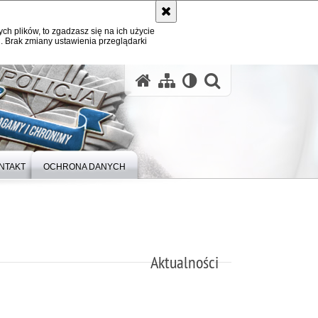
ych plików, to zgadzasz się na ich użycie
. Brak zmiany ustawienia przeglądarki
otwórz wysz
NTAKT
OCHRONA DANYCH
Aktualności