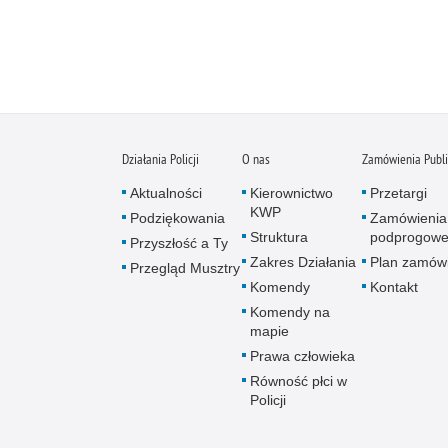
Działania Policji
O nas
Zamówienia Publ
Aktualności
Kierownictwo
Przetargi
KWP
Podziękowania
Zamówienia
Struktura
podprogow
Przyszłość a Ty
Zakres Działania
Plan zamów
Przegląd Musztry
Komendy
Kontakt
Komendy na
mapie
Prawa człowieka
Równość płci w
Policji